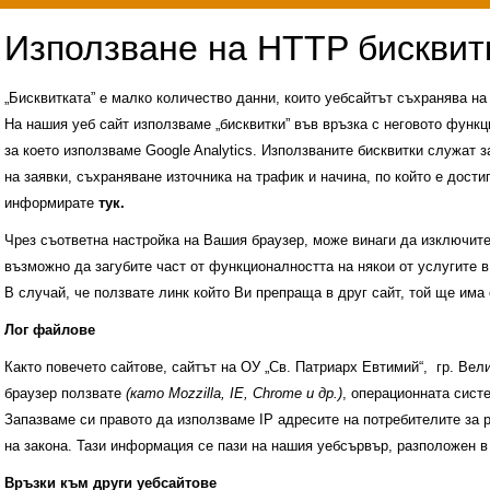
„Бисквитката” е малко количество данни, които уебсайтът съхранява н
На нашия уеб сайт използваме „бисквитки” във връзка с неговото функц
за което използваме Google Analytics. Използваните бисквитки служат з
на заявки, съхраняване източника на трафик и начина, по който е достиг
информирате
тук.
Чрез съответна настройка на Вашия браузер, може винаги да изключите к
възможно да загубите част от функционалността на някои от услугите в
В случай, че ползвате линк който Ви препраща в друг сайт, той ще има 
Лог файлове
Както повечето сайтове, сайтът на ОУ „Св. Патриарх Евтимий“, гр. Ве
браузер ползвате
(като Mozzilla, IE, Chrome и др.)
, операционната сис
Запазваме си правото да използваме IP адресите на потребителите за 
на закона. Тази информация се пази на нашия уебсървър, разположен в
Административни услуги
История на учили
Връзки към други уебсайтове