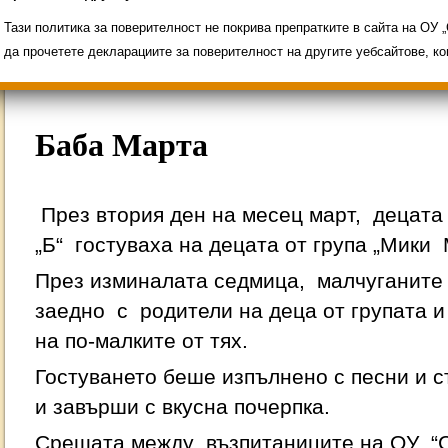
Свободни места за ученици
Групи ЗИ 2025/2
ИНОВАЦИЯ 2026
Олимпиади 2025/2026
Тази политика за поверителност не покрива препратките в сайта на ОУ
да прочетете декларациите за поверителност на другите уебсайтове, к
Баба Марта
През втория ден на месец март, децата 
„Б“ гостуваха на децата от група „Мики 
През изминалата седмица, малчуганите
заедно с родители на деца от групата и 
на по-малките от тях.
Гостуването беше изпълнено с песни и с
и завърши с вкусна почерпка.
Срещата между възпитаниците на ОУ “С