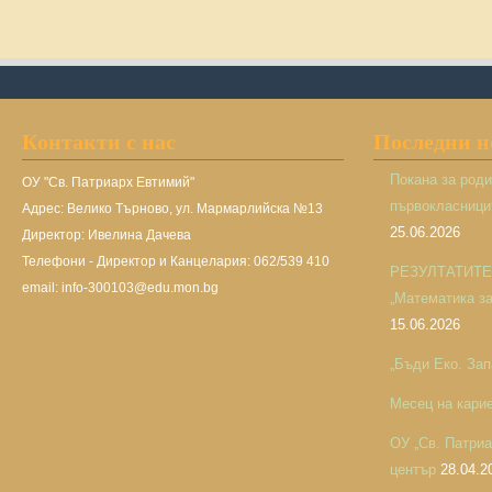
Контакти с нас
Последни 
Покана за род
ОУ "Св. Патриарх Евтимий"
първокласницит
Адрес: Велико Търново, ул. Мармарлийска №13
25.06.2026
Директор: Ивелина Дачева
Телефони - Директор и Канцелария: 062/539 410
РЕЗУЛТАТИТЕ н
email: info-300103@edu.mon.bg
„Математика за 
15.06.2026
„Бъди Еко. Зап
Месец на кари
ОУ „Св. Патри
център
28.04.2