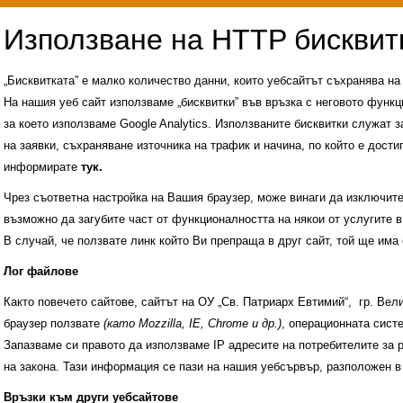
„Бисквитката” е малко количество данни, които уебсайтът съхранява н
На нашия уеб сайт използваме „бисквитки” във връзка с неговото функц
за което използваме Google Analytics. Използваните бисквитки служат з
на заявки, съхраняване източника на трафик и начина, по който е достиг
информирате
тук.
Чрез съответна настройка на Вашия браузер, може винаги да изключите к
възможно да загубите част от функционалността на някои от услугите в
В случай, че ползвате линк който Ви препраща в друг сайт, той ще има 
Лог файлове
Както повечето сайтове, сайтът на ОУ „Св. Патриарх Евтимий“, гр. Ве
браузер ползвате
(като Mozzilla, IE, Chrome и др.)
, операционната сис
Запазваме си правото да използваме IP адресите на потребителите за 
на закона. Тази информация се пази на нашия уебсървър, разположен в
Административни услуги
История на училище
Връзки към други уебсайтове