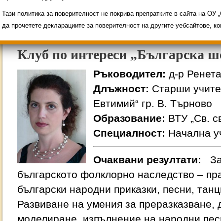
Свободни места за ученици
Групи ЗИ 2025/2026
ИНОВАЦИЯ 2026
Олимпиади 2025/2026
Тази политика за поверителност не покрива препратките в сайта на ОУ
да прочетете декларациите за поверителност на другите уебсайтове, к
Клуб по интереси „Българска ш
Ръководител:
д-р Ренет
Длъжност:
Старши учител
Евтимий“ гр. В. Търново
Образование:
ВТУ „Св. с
Специалност:
Начална у
Очаквани резултати:
З
българското фолклорно наследство – пра
български народни приказки, песни, танц
Развиване на умения за преразказване,
моделиране, изпълнение на народни пес