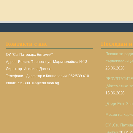
Контакти с нас
Последни 
Покана за род
ОУ "Св. Патриарх Евтимий"
първокласницит
Адрес: Велико Търново, ул. Мармарлийска №13
25.06.2026
Директор: Ивелина Дачева
Телефони - Директор и Канцелария: 062/539 410
РЕЗУЛТАТИТЕ н
email: info-300103@edu.mon.bg
„Математика за 
15.06.2026
„Бъди Еко. Зап
Месец на кари
ОУ „Св. Патри
център
28.04.2