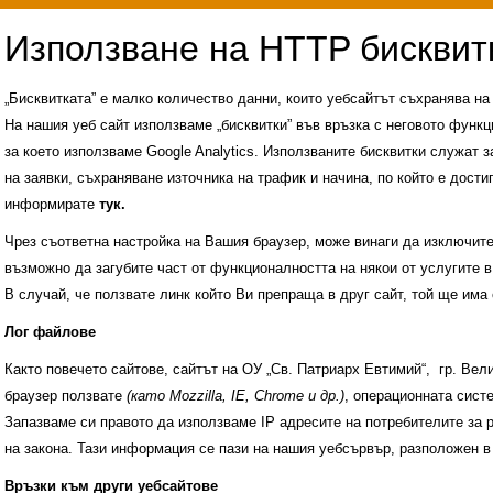
„Бисквитката” е малко количество данни, които уебсайтът съхранява н
На нашия уеб сайт използваме „бисквитки” във връзка с неговото функц
за което използваме Google Analytics. Използваните бисквитки служат з
на заявки, съхраняване източника на трафик и начина, по който е достиг
информирате
тук.
Чрез съответна настройка на Вашия браузер, може винаги да изключите к
възможно да загубите част от функционалността на някои от услугите в
В случай, че ползвате линк който Ви препраща в друг сайт, той ще има 
Лог файлове
Както повечето сайтове, сайтът на ОУ „Св. Патриарх Евтимий“, гр. Ве
браузер ползвате
(като Mozzilla, IE, Chrome и др.)
, операционната сис
Запазваме си правото да използваме IP адресите на потребителите за 
на закона. Тази информация се пази на нашия уебсървър, разположен в
Административни услуги
История на учили
Връзки към други уебсайтове