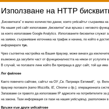
„Бисквитката” е малко количество данни, които уебсайтът съхранява н
На нашия уеб сайт използваме „бисквитки” във връзка с неговото функц
за което използваме Google Analytics. Използваните бисквитки служат з
на заявки, съхраняване източника на трафик и начина, по който е достиг
информирате
тук.
Чрез съответна настройка на Вашия браузер, може винаги да изключите к
възможно да загубите част от функционалността на някои от услугите в
В случай, че ползвате линк който Ви препраща в друг сайт, той ще има 
Лог файлове
Както повечето сайтове, сайтът на ОУ „Св. Патриарх Евтимий“, гр. Ве
браузер ползвате
(като Mozzilla, IE, Chrome и др.)
, операционната сис
Запазваме си правото да използваме IP адресите на потребителите за 
на закона. Тази информация се пази на нашия уебсървър, разположен в
Административни услуги
История на учили
Връзки към други уебсайтове