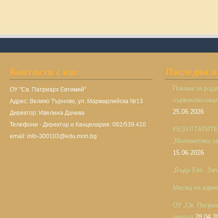
Контакти с нас
Последни 
Покана за род
ОУ "Св. Патриарх Евтимий"
първокласницит
Адрес: Велико Търново, ул. Мармарлийска №13
25.06.2026
Директор: Ивелина Дачева
Телефони - Директор и Канцелария: 062/539 410
РЕЗУЛТАТИТЕ н
email: info-300103@edu.mon.bg
„Математика за 
15.06.2026
„Бъди Еко. Зап
Месец на кари
ОУ „Св. Патри
център
28.04.2