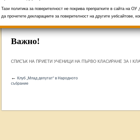
Свободни места за ученици
Групи ЗИ 2025/2
ИНОВАЦИЯ 2026
Олимпиади 2025/2026
Тази политика за поверителност не покрива препратките в сайта на ОУ
да прочетете декларациите за поверителност на другите уебсайтове, к
Важно!
СПИСЪК НА ПРИЕТИ УЧЕНИЦИ НА ПЪРВО КЛАСИРАНЕ ЗА I КЛАС
←
Клуб „Млад депутат“ в Народното
събрание