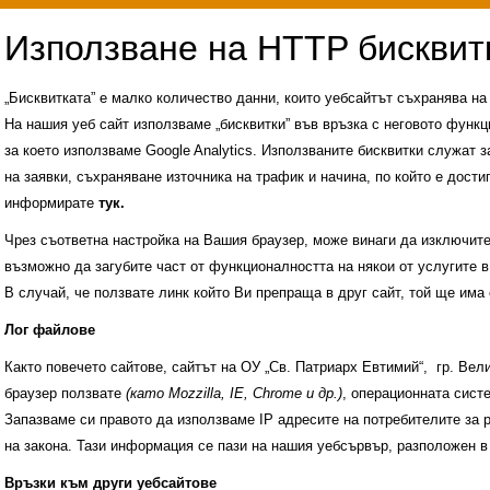
„Бисквитката” е малко количество данни, които уебсайтът съхранява н
На нашия уеб сайт използваме „бисквитки” във връзка с неговото функц
за което използваме Google Analytics. Използваните бисквитки служат з
на заявки, съхраняване източника на трафик и начина, по който е достиг
информирате
тук.
Чрез съответна настройка на Вашия браузер, може винаги да изключите к
възможно да загубите част от функционалността на някои от услугите в
В случай, че ползвате линк който Ви препраща в друг сайт, той ще има 
Лог файлове
Както повечето сайтове, сайтът на ОУ „Св. Патриарх Евтимий“, гр. Ве
браузер ползвате
(като Mozzilla, IE, Chrome и др.)
, операционната сис
Запазваме си правото да използваме IP адресите на потребителите за 
на закона. Тази информация се пази на нашия уебсървър, разположен в
Административни услуги
История на учили
Връзки към други уебсайтове