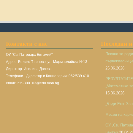
Контакти с нас
Последни 
Покана за род
ОУ "Св. Патриарх Евтимий"
първокласницит
Адрес: Велико Търново, ул. Мармарлийска №13
25.06.2026
Директор: Ивелина Дачева
Телефони - Директор и Канцелария: 062/539 410
РЕЗУЛТАТИТЕ н
email: info-300103@edu.mon.bg
„Математика за 
15.06.2026
„Бъди Еко. Зап
Месец на кари
ОУ „Св. Патри
център
28.04.2