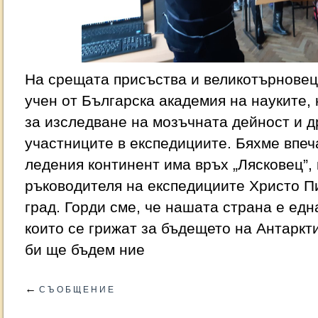
На срещата присъства и великотърнове
учен от Българска академия на науките,
за изследване на мозъчната дейност и д
участниците в експедициите. Бяхме впеч
ледения континент има връх „Лясковец”,
ръководителя на експедициите Христо Пи
град. Горди сме, че нашата страна е едн
които се грижат за бъдещето на Антаркти
би ще бъдем ние
←
С Ъ О Б Щ Е Н И Е