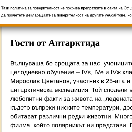
Свободни места за ученици
Групи ЗИ 2025/2
ИНОВАЦИЯ 2026
Олимпиади 2025/2026
Тази политика за поверителност не покрива препратките в сайта на ОУ
да прочетете декларациите за поверителност на другите уебсайтове, к
Гости от Антарктида
Вълнуваща бе срещата за нас, учениците
целодневно обучение – IVв, IVе и IVж к
Мирослав Цветанов, участник в 25-ата и
антарктическа експедиция. Той сподели 
любопитни факти за живота на „ледената
където въпреки ниските температури, дос
обитават различни редки животни. Много
филма, който полярникът ни представи.