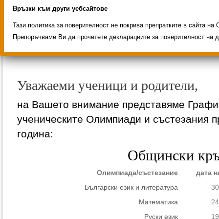
Връзки към други уебсайтове
Тази политика за поверителност не покрива препратките в сайта на 
График на ученическите Ол
Препоръчваме Ви да прочетете декларациите за поверителност на д
състезания за 2020/2021 уч. 
Уважаеми ученици и родители,
на Вашето внимание представяме Графи
ученическите Олимпиади и състезания п
година:
Общински кръ
Олимпиада/състезание
дата н
Български език и литература
30
Математика
24
Руски език
19