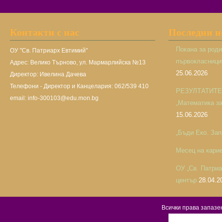
Контакти с нас
Последни 
Покана за род
ОУ "Св. Патриарх Евтимий"
първокласницит
Адрес: Велико Търново, ул. Мармарлийска №13
25.06.2026
Директор: Ивелина Дачева
Телефони - Директор и Канцелария: 062/539 410
РЕЗУЛТАТИТЕ н
email: info-300103@edu.mon.bg
„Математика за 
15.06.2026
„Бъди Еко. Зап
Месец на кари
ОУ „Св. Патри
център
28.04.2
Всички права запаз