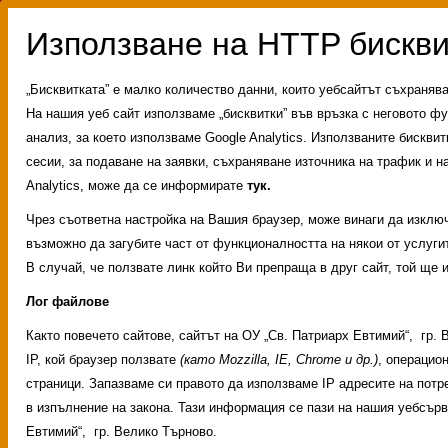
„Бисквитката” е малко количество данни, които уебсайтът съхраняв
На нашия уеб сайт използваме „бисквитки” във връзка с неговото фу
анализ, за което използваме Google Analytics. Използваните бискви
сесии, за подаване на заявки, съхраняване източника на трафик и на
Analytics, може да се информирате
тук.
Чрез съответна настройка на Вашия браузер, може винаги да изключи
възможно да загубите част от функционалността на някои от услугит
В случай, че ползвате линк който Ви препраща в друг сайт, той ще 
Лог файлове
Както повечето сайтове, сайтът на ОУ „Св. Патриарх Евтимий“, гр
Административни услуги
История на учили
IP, кой браузер ползвате
(като Mozzilla, IE, Chrome и др.)
, операцио
Свободни места за ученици
Групи ЗИ 2025/2
страници. Запазваме си правото да използваме IP адресите на потр
ИНОВАЦИЯ 2026
Олимпиади 2025/2026
в изпълнение на закона. Тази информация се пази на нашия уебсър
Евтимий“, гр. Велико Търново.