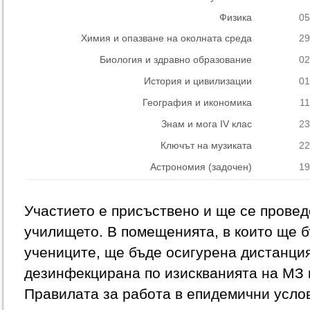
Физика
05
Химия и опазване на околната среда
29
Биология и здравно образование
02
История и цивилизации
01
География и икономика
11
Знам и мога IV клас
23
Ключът на музиката
22
Астрономия (задочен)
19
Участието е присъствено и ще се провед
училището. В помещенията, в които ще 
учениците, ще бъде осигурена дистанция
дезинфекцирана по изискванията на МЗ
Правилата за работа в епидемични усло