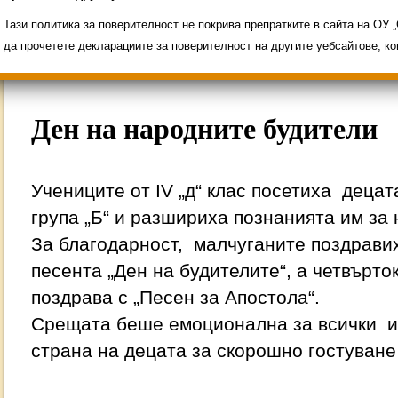
Свободни места за ученици
Групи ЗИ 2025/2
ИНОВАЦИЯ 2026
Олимпиади 2025/2026
Тази политика за поверителност не покрива препратките в сайта на ОУ
да прочетете декларациите за поверителност на другите уебсайтове, к
Ден на народните будители
Учениците от IV „д“ клас посетиха децат
група „Б“ и разшириха познанията им за
За благодарност, малчуганите поздравих
песента „Ден на будителите“, а четвърт
поздрава с „Песен за Апостола“.
Срещата беше емоционална за всички и 
страна на децата за скорошно гостуване