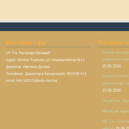
Контакти с нас
Последни 
Покана за род
ОУ "Св. Патриарх Евтимий"
първокласницит
Адрес: Велико Търново, ул. Мармарлийска №13
25.06.2026
Директор: Ивелина Дачева
Телефони - Директор и Канцелария: 062/539 410
РЕЗУЛТАТИТЕ н
email: info-300103@edu.mon.bg
„Математика за 
15.06.2026
„Бъди Еко. Зап
Месец на кари
ОУ „Св. Патри
център
28.04.2