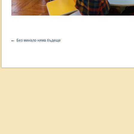
←
Без минало няма бъдеще