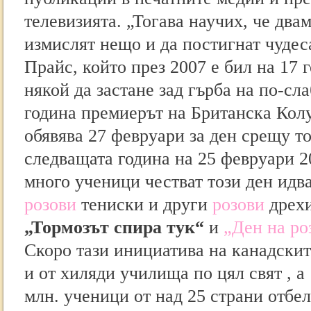
телевизията. „Тогава научих, че два
измислят нещо и да постигнат чудес
Прайс, който през 2007 е бил на 17 
някой да застане зад гърба на по-сл
година премиерът на Британска Кол
обявява 27 февруари за ден срещу т
следващата година на 25 февруари 2
много ученици честват този ден идв
розови
тениски и други
розови
дрехи
„Тормозът спира тук“
и
„Ден на ро
Скоро тази инициатива на канадскит
и от хиляди училища по цял свят , а 
млн. ученици от над 25 страни отбел