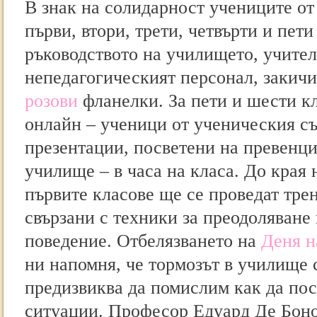
В знак на солидарност учениците от
първи, втори, трети, четвърти и пети
ръководството на училището, учител
непедагогическият персонал, закич
розови
фланелки. За пети и шести кл
онлайн – ученици от ученическия съ
презентации, посветени на превенци
училище – в часа на класа. До края 
първите класове ще се проведат тре
свързани с техники за преодоляване
поведение. Отбелязването на
Деня н
ни напомня, че тормозът в училище 
предизвиква да помислим как да по
ситуации. Професор Едуард Де Бон