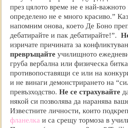
през цялото време не е най-важното 
определено не е много красиво.” Каз
напомним онова, което Де Боно пре
дебатирайтe и пак дебатирайте!”.
Н
изричате причината за конфликтува
превръщайте
училищното ежедневие
груба вербална или физическа битка
противопоставящи се или на конкур
и не винаги демонстрирането на “сил
превъзходство.
Не се страхувайте
да
някой си позволява да наранява ваш
Известните личности, които подкре
фланелка
и са срещу тормоза в учил