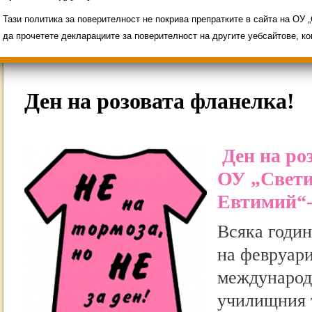
Свободни места за ученици
Групи ЗИ 2025/2
ИНОВАЦИЯ 2026
Олимпиади 2025/2026
Тази политика за поверителност не покрива препратките в сайта на ОУ
да прочетете декларациите за поверителност на другите уебсайтове, к
Ден на розовата фланелка!
Ден на ро
ОУ „Свети
Евтимий“-
Всяка годин
на февруари
международн
училищния 