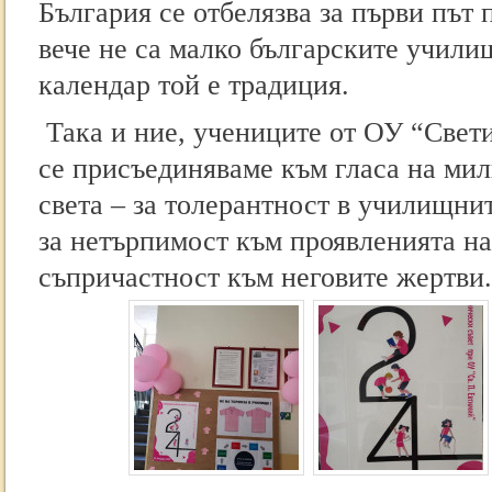
България се отбелязва за първи път 
вече не са малко българските учили
календар той е традиция.
Така и ние, учениците от ОУ “Свет
се присъединяваме към гласа на мил
света – за толерантност в училищни
за нетърпимост към проявленията на
съпричастност към неговите жертви.