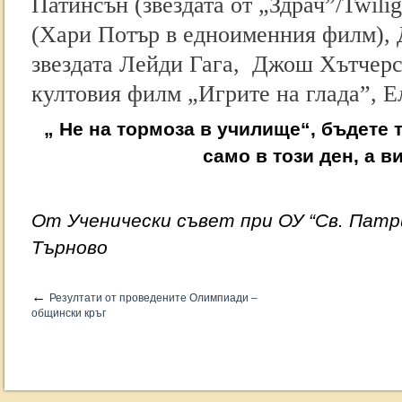
Патинсън (звездата от „Здрач”/Twili
(Хари Потър в едноименния филм),
звездата Лейди Гага, Джош Хътчерсъ
култовия филм „Игрите на глада”, Е
„ Не на тормоза в училище“, бъдете 
само в този ден, а в
От Ученически съвет при ОУ “Св. Патри
Търново
←
Резултати от проведените Олимпиади –
общински кръг