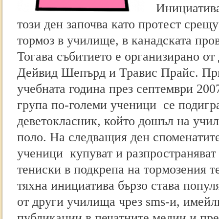
Инициативат
този ден започва като протест срещу
тормоз в училище, в канадската про
Тогава събитието е организирано от
Дейвид Шепърд и Травис Прайс. Пр
учебната година през септември 2007
група по-големи ученици се подигр
деветокласник, който дошъл на учи
поло. На следващия ден споменатите
ученици купуват и разпространява
тениски в подкрепа на тормозения т
тяхна инициатива бързо става попул
от други училища чрез sms-и, имейли
публикации в печатните медии и пр