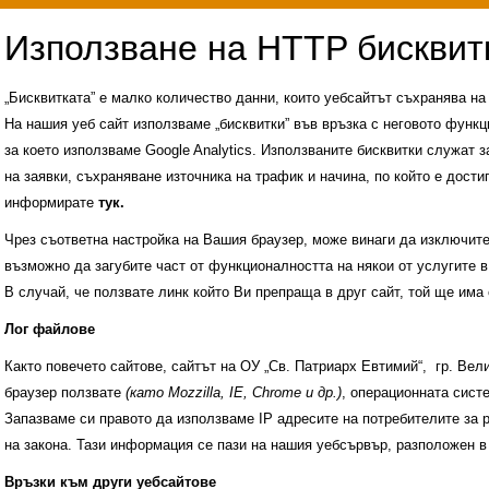
„Бисквитката” е малко количество данни, които уебсайтът съхранява н
На нашия уеб сайт използваме „бисквитки” във връзка с неговото функц
за което използваме Google Analytics. Използваните бисквитки служат з
на заявки, съхраняване източника на трафик и начина, по който е достиг
информирате
тук.
Чрез съответна настройка на Вашия браузер, може винаги да изключите к
възможно да загубите част от функционалността на някои от услугите в
В случай, че ползвате линк който Ви препраща в друг сайт, той ще има 
Лог файлове
Както повечето сайтове, сайтът на ОУ „Св. Патриарх Евтимий“, гр. Ве
браузер ползвате
(като Mozzilla, IE, Chrome и др.)
, операционната сис
Запазваме си правото да използваме IP адресите на потребителите за 
на закона. Тази информация се пази на нашия уебсървър, разположен в
Административни услуги
История на учили
Връзки към други уебсайтове