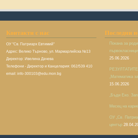
Контакти с нас
Последни 
Покана за род
ОУ "Св. Патриарх Евтимий"
първокласницит
Адрес: Велико Търново, ул. Мармарлийска №13
25.06.2026
Директор: Ивелина Дачева
Телефони - Директор и Канцелария: 062/539 410
РЕЗУЛТАТИТЕ н
email: info-300103@edu.mon.bg
„Математика за 
15.06.2026
„Бъди Еко. Зап
Месец на кари
ОУ „Св. Патри
център
28.04.2