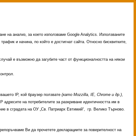
не на анализ, за което използваме Google Analytics. Използваните
 трафик и начина, по който е достигнат сайта. Относно бисквитките,
 случай е възможно да загубите част от функционалността на някои
контрол.
вашето IP, кой браузер ползвате
(като Mozzilla, IE, Chrome и др.)
,
 IP адресите на потребителите за разкриване идентичността им в
ие в сградата на ОУ „Св. Патриарх Евтимий“, гр. Велико Търново.
 Препоръчваме Ви да прочетете декларациите за поверителност на