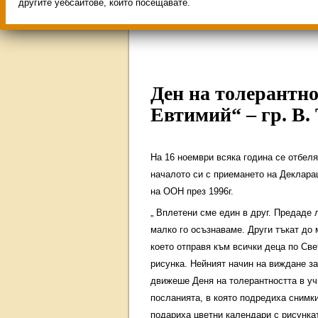
Свободни места за учен
другите уебсайтове, които посещавате.
ИНОВАЦИЯ 2026
Олим
Ден на толерантн
Евтимий“ – гр. В.
На 16 ноември всяка година се отбел
началото си с приемането на Деклара
на ООН през 1996г.
„ Вплетени сме един в друг. Предаде 
малко го осъзнаваме. Други тъкат до 
което отправя към всички деца по Св
рисунка. Нейният начин на виждане за
движеше Деня на толерантността в уч
посланията, в която подредиха снимки
подариха цветни календари с рисункат