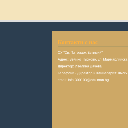
Контакти с нас
ОУ "Св. Патриарх Евтимий"
Адрес: Велико Търново, ул. Мармарлийск
Директор: Ивелина Дачева
Телефони - Директор и Канцелария: 062/5
email: info-300103@edu.mon.bg