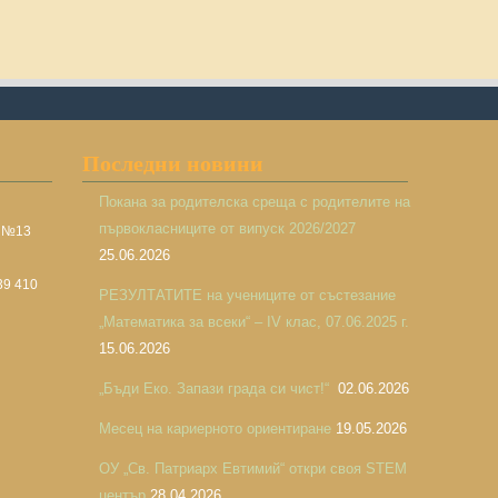
Последни новини
Покана за родителска среща с родителите на
първокласниците от випуск 2026/2027
а №13
25.06.2026
39 410
РЕЗУЛТАТИТЕ на учениците от състезание
„Математика за всеки“ – IV клас, 07.06.2025 г.
15.06.2026
„Бъди Еко. Запази града си чист!“
02.06.2026
Месец на кариерното ориентиране
19.05.2026
ОУ „Св. Патриарх Евтимий“ откри своя STEM
център
28.04.2026