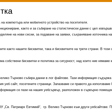
а на компютъра или мобилното устройство на посетителя.
нкциониране, както и за събиране на статистически данни с цел извършва
еделяне на нови сесии, за подаване на заявки, съхраняване източника на
те както нашите бисквитки, така и бисквитките на трети страни. В този
има собствени бисквитки и политика за сигурност, над които ние нямаме 
 Велико Търново събира данни в лог файлове. Тази информация съдържа 
шия уеб сайт, посетените страници. Запазваме си правото да използваме
информация се пази на нашия уебсървър, разположен в сървърно помещен
и
История на училището
Контакти
Прием
 ОУ „Св. Патриарх Евтимий“, гр. Велико Търново към други уебсайтове.