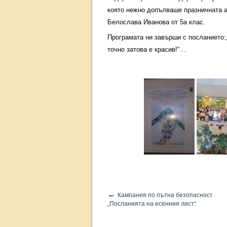
която нежно допълваше празничната а
Белослава Иванова от 5а клас.
Програмата ни завърши с посланието:
точно затова е красив!“…
←
Кампания по пътна безопасност
„Посланията на есенния лист“