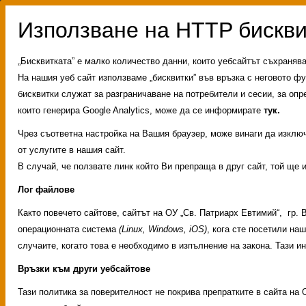
„Бисквитката” е малко количество данни, които уебсайтът съхраняв
На нашия уеб сайт използваме „бисквитки” във връзка с неговото фу
бисквитки служат за разграничаване на потребители и сесии, за опр
които генерира Google Analytics, може да се информирате
тук.
Чрез съответна настройка на Вашия браузер, може винаги да изключи
от услугите в нашия сайт.
В случай, че ползвате линк който Ви препраща в друг сайт, той ще 
Лог файлове
Както повечето сайтове, сайтът на ОУ „Св. Патриарх Евтимий“, гр.
операционната система
(Linux, Windows, iOS)
, кога сте посетили на
случаите, когато това е необходимо в изпълнение на закона. Тази 
Връзки към други уебсайтове
Административни услуг
Тази политика за поверителност не покрива препратките в сайта на