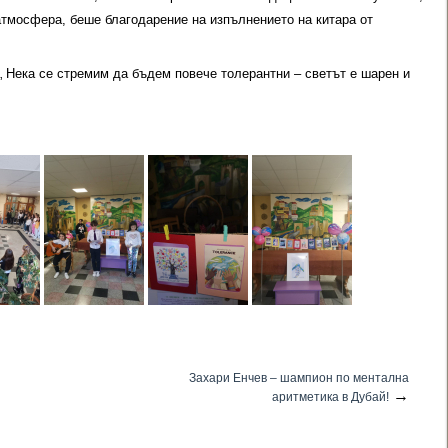
тмосфера, беше благодарение на изпълнението на китара от
„ Нека се стремим да бъдем повече толерантни – светът е шарен и
Захари Енчев – шампион по ментална
→
аритметика в Дубай!