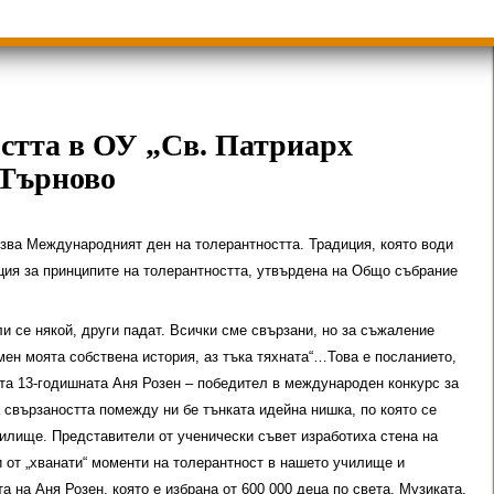
ици
Групи ЗИ 2025/2026 учебна год.
пиади 2025/2026
остта в ОУ „Св. Патриарх
 Търново
язва Международният ден на толерантността. Традиция, която води
ция за принципите на толерантността, утвърдена на Общо събрание
ли се някой, други падат. Всички сме свързани, но за съжаление
мен моята собствена история, аз тъка тяхната“…Това е посланието,
ета 13-годишната Аня Розен – победител в международен конкурс за
 свързаността помежду ни бе тънката идейна нишка, по която се
илище. Представители от ученически съвет изработиха стена на
 от „хванати“ моменти на толерантност в нашето училище и
а на Аня Розен, която е избрана от 600 000 деца по света. Музиката,