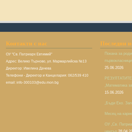
Контакти с нас
Последни 
Покана за род
ОУ "Св. Патриарх Евтимий"
първокласницит
Адрес: Велико Търново, ул. Мармарлийска №13
25.06.2026
Директор: Ивелина Дачева
Телефони - Директор и Канцелария: 062/539 410
РЕЗУЛТАТИТЕ н
email: info-300103@edu.mon.bg
„Математика за 
15.06.2026
„Бъди Еко. Зап
Месец на кари
ОУ „Св. Патри
център
28.04.2