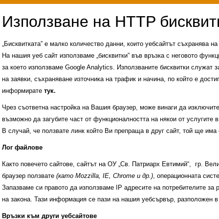
„Бисквитката” е малко количество данни, които уебсайтът съхранява н
На нашия уеб сайт използваме „бисквитки” във връзка с неговото функц
за което използваме Google Analytics. Използваните бисквитки служат з
на заявки, съхраняване източника на трафик и начина, по който е достиг
информирате
тук.
Чрез съответна настройка на Вашия браузер, може винаги да изключите к
възможно да загубите част от функционалността на някои от услугите в
В случай, че ползвате линк който Ви препраща в друг сайт, той ще има 
Лог файлове
Както повечето сайтове, сайтът на ОУ „Св. Патриарх Евтимий“, гр. Ве
браузер ползвате
(като Mozzilla, IE, Chrome и др.)
, операционната сис
Запазваме си правото да използваме IP адресите на потребителите за 
на закона. Тази информация се пази на нашия уебсървър, разположен в
Административни услуги
История на учили
Връзки към други уебсайтове