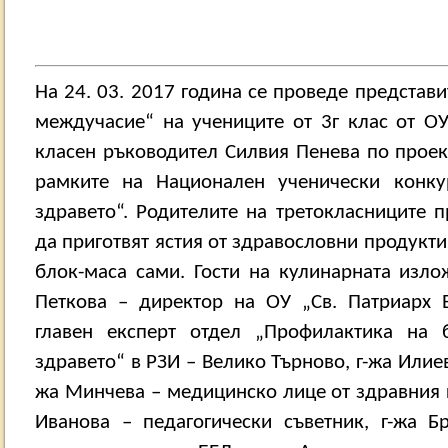
На 24. 03. 2017 година се проведе представ
междучасие“ на учениците от 3г клас от ОУ
класен ръководител Силвия Пенева по проек
рамките на Национален ученически конк
здравето“. Родителите на третокласниците 
да приготвят ястия от здравословни продукти
блок-маса сами. Гости на кулинарната изло
Петкова – директор на ОУ „Св. Патриарх 
главен експерт отдел „Профилактика на 
здравето“ в РЗИ – Велико Търново, г-жа Илиева
жа Минчева – медицинско лице от здравния 
Иванова – педагогически съветник, г-жа Б