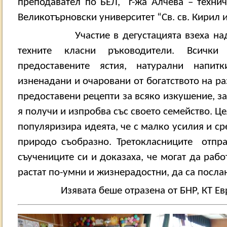
преподавател по БЕЛ,
г-жа Алчева – технич
Великотърновски университет “Св. св. Кирил 
Участие в дегустацията взеха н
техните класни ръководители. Всички
предоставените ястия, натурални напи
изненадани и очаровани от богатството на ра
предоставени рецепти за всяко изкушение, з
я получи и изпробва със своето семейство. Це
популяризира идеята, че с малко усилия и с
природо съобразно. Третокласниците
отпр
съучениците си и доказаха, че могат да рабо
растат по-умни и жизнерадостни, да са посла
Изявата беше отразена от БНР, КТ Ев