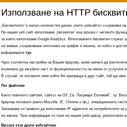
„Бисквитката” е малко количество данни, които уебсайтът съхранява н
На нашия уеб сайт използваме „бисквитки” във връзка с неговото функц
за което използваме Google Analytics. Използваните бисквитки служат з
на заявки, съхраняване източника на трафик и начина, по който е достиг
информирате
тук.
Чрез съответна настройка на Вашия браузер, може винаги да изключите к
възможно да загубите част от функционалността на някои от услугите в
В случай, че ползвате линк който Ви препраща в друг сайт, той ще има 
Лог файлове
Както повечето сайтове, сайтът на ОУ „Св. Патриарх Евтимий“, гр. Ве
браузер ползвате
(като Mozzilla, IE, Chrome и др.)
, операционната сис
Запазваме си правото да използваме IP адресите на потребителите за 
на закона. Тази информация се пази на нашия уебсървър, разположен в
Административни услуги
История на училище
Връзки към други уебсайтове