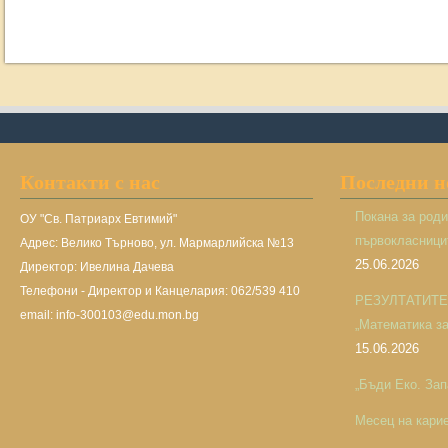
Контакти с нас
Последни 
Покана за род
ОУ "Св. Патриарх Евтимий"
първокласницит
Адрес: Велико Търново, ул. Мармарлийска №13
25.06.2026
Директор: Ивелина Дачева
Телефони - Директор и Канцелария: 062/539 410
РЕЗУЛТАТИТЕ н
email: info-300103@edu.mon.bg
„Математика за 
15.06.2026
„Бъди Еко. Зап
Месец на кари