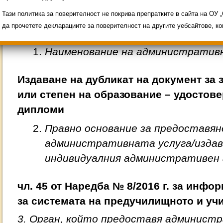
Свободни места за ученици
Групи ЗИ 2025/2026
ИНОВАЦИЯ 2026
Олимпиади 2025/2026
Тази политика за поверителност не покрива препратките в сайта на ОУ
да прочетете декларациите за поверителност на другите уебсайтове, к
Наименование на административ
Издаване на дубликат на документ за 
или степен на образование – удостове
дипломи
Правно основание за предоставян
административната услуга/издав
индивидуалния административен 
чл. 45 от Наредба № 8/2016 г. за инфо
за системата на предучилищното и у
3. Орган, който предоставя админист