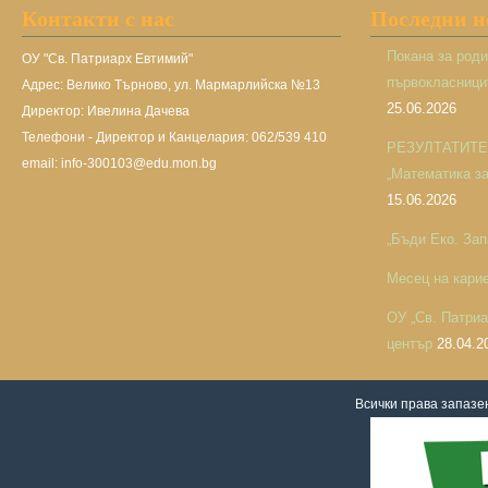
Контакти с нас
Последни 
Покана за род
ОУ "Св. Патриарх Евтимий"
първокласницит
Адрес: Велико Търново, ул. Мармарлийска №13
25.06.2026
Директор: Ивелина Дачева
Телефони - Директор и Канцелария: 062/539 410
РЕЗУЛТАТИТЕ н
email: info-300103@edu.mon.bg
„Математика за 
15.06.2026
„Бъди Еко. Зап
Месец на кари
ОУ „Св. Патри
център
28.04.2
Всички права запаз