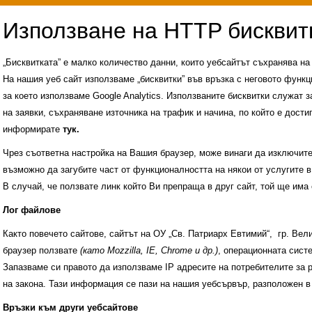
„Бисквитката” е малко количество данни, които уебсайтът съхранява н
На нашия уеб сайт използваме „бисквитки” във връзка с неговото функц
за което използваме Google Analytics. Използваните бисквитки служат з
на заявки, съхраняване източника на трафик и начина, по който е достиг
информирате
тук.
Чрез съответна настройка на Вашия браузер, може винаги да изключите к
възможно да загубите част от функционалността на някои от услугите в
В случай, че ползвате линк който Ви препраща в друг сайт, той ще има 
Лог файлове
Както повечето сайтове, сайтът на ОУ „Св. Патриарх Евтимий“, гр. Ве
браузер ползвате
(като Mozzilla, IE, Chrome и др.)
, операционната сис
Запазваме си правото да използваме IP адресите на потребителите за 
на закона. Тази информация се пази на нашия уебсървър, разположен в
Административни услуги
История на учили
Връзки към други уебсайтове