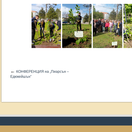
←
КОНФЕРЕНЦИЯ на „Пиарсън –
Едюкейшън“