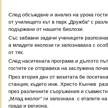
След обсъждане и анализ на урока гост
от училището кът в парк „Дружба“ с разл
подържани от нашите биолози.
Със забавни задачи учениците разпозна
а младите еколози ги запознаваха с осо
от тях.
След наситената програма и дългото път
гостите се отправиха на заслужена почи
През втория ден от визитата бе посетен
станция, където инж. Христо Кънчев ра
през различните съоръжения и съвместно
„Млад еколог“ ги запознаха с етапите на
града и региона.