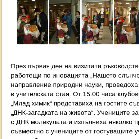
През първия ден на визитата ръководство
работещи по иновацията „Нашето слънче
направление природни науки, проведоха
в учителската стая. От 15.00 часа клубов
„Млад химик“ представиха на гостите съ
„ДНК-загадката на живота“. Учениците з
с ДНК молекулата и изпълниха няколко п
съвместно с учениците от гостуващите у