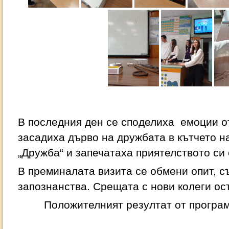
В последния ден се споделиха емоции о
засадиха дърво на дружбата в кътчето н
„Дружба“ и запечатаха приятелството си 
В преминалата визита се обмени опит, 
запознанства. Срещата с нови колеги ос
Положителният резултат от програ