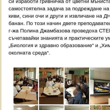
си изработи гривничка от цветни мънист
самостоятелна задача за подреждане на 
киви, сини очи и други и извличане на ДН
банан. По този начин двете преподавате
г-жа Полина Джамбазова проведоха СТЕ
съчетавайки знанията и практическите у
„Биология и здравно образование“ и „Хи
околната среда“.