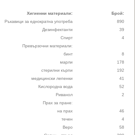
Хигиенни материали:
Брой:
Ръкавици за еднократна употреба
890
Дезинфектанти
39
Спирт
4
Превързочни материали:
бинт
8
марли
178
стерилни кърпи
192
медицински лепенки
41
Кислородна вода
52
Риванол
2
Прах за пране:
на прах
46
течен
4
Веро
58