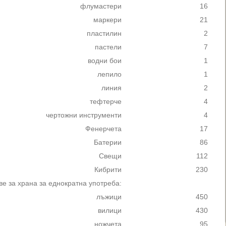
флумастери
16
маркери
21
пластилин
2
пастели
7
водни бои
1
лепило
1
линия
2
тефтерче
4
чертожни инструменти
4
Фенерчета
17
Батерии
86
Свещи
112
Кибрити
230
е за храна за еднократна употреба:
лъжици
450
вилици
430
ножчета
95