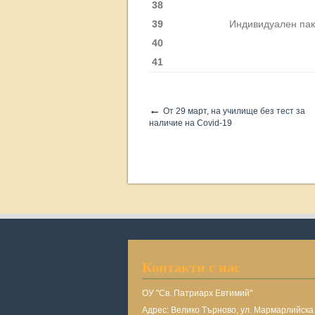
38
39
Индивидуален пак
40
41
←
От 29 март, на училище без тест за
наличие на Covid-19
Контакти с нас
ОУ "Св. Патриарх Евтимий"
Адрес: Велико Търново, ул. Мармарлийск