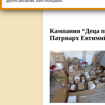
Свободни места за учен
другите уебсайтове, които посещавате.
ИНОВАЦИЯ 2026
Олим
Кампания “Деца по
Патриарх Евтими