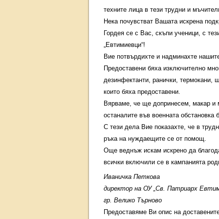
техните лица в тези трудни и мъчител
Нека почувстват Вашата искрена подкр
Гордея се с Вас, скъпи ученици, с тез
„Евтимиевци“!
Вие потвърдихте и надминахте нашите
Предоставени бяха изключително мног
дезинфектанти, ранички, термокани, ш
които бяха предоставени.
Вярваме, че ще допринесем, макар и м
останалите във военната обстановка б
С тези дела Вие показахте, че в тру
ръка на нуждаещите се от помощ.
Още веднъж искам искрено да благода
всички включили се в кампанията род
Иваничка Петкова
директор на ОУ „Св. Патриарх Евти
гр. Велико Търново
Предоставяме Ви опис на доставените