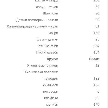
Сапун – твърд
280
сапун – течен
59
Шампоан
90
Детски памперси – пакети
29
Хигиенизиращи кърпички – сухи
31
мокри
160
Крем – детски
25
Четки за зъби
234
Пасти за зъби
154
Други:
Брой:
Ученически раници
12
Ученически пособия:
тетрадки
122
химикали
158
несесери
5
блокчета
25
моливи
140