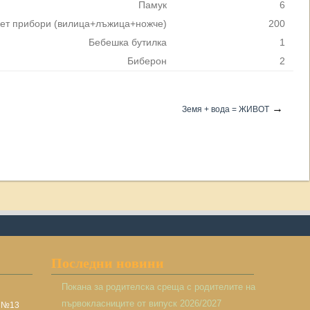
Памук
6
ет прибори (вилица+лъжица+ножче)
200
Бебешка бутилка
1
Биберон
2
→
Земя + вода = ЖИВОТ
Последни новини
Покана за родителска среща с родителите на
първокласниците от випуск 2026/2027
а №13