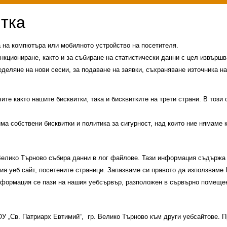
а на компютъра или мобилното устройство на посетителя.
нкциониране, както и за събиране на статистически данни с цел извършва
еделяне на нови сесии, за подаване на заявки, съхраняване източника на
те както нашите бисквитки, така и бисквитките на трети страни. В този
има собствени бисквитки и политика за сигурност, над които ние нямаме 
 Велико Търново събира данни в лог файлове. Тази информация съдържа 
шия уеб сайт, посетените страници. Запазваме си правото да използваме
информация се пази на нашия уебсървър, разположен в сървърно помещен
и
История на училището
Контакти
Прием
 ОУ „Св. Патриарх Евтимий“, гр. Велико Търново към други уебсайтове.