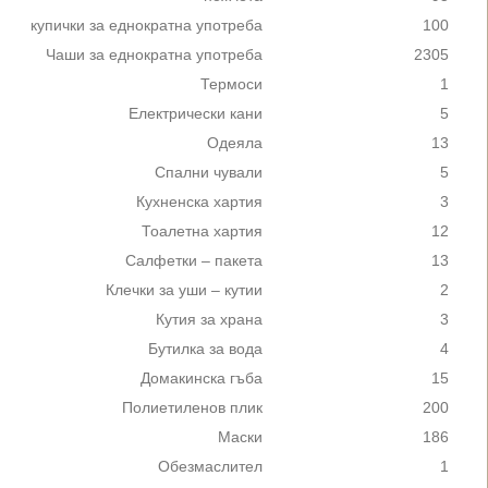
купички за еднократна употреба
100
Чаши за еднократна употреба
2305
Термоси
1
Електрически кани
5
Одеяла
13
Спални чували
5
Кухненска хартия
3
Тоалетна хартия
12
Салфетки – пакета
13
Клечки за уши – кутии
2
Кутия за храна
3
Бутилка за вода
4
Домакинска гъба
15
Полиетиленов плик
200
Маски
186
Обезмаслител
1