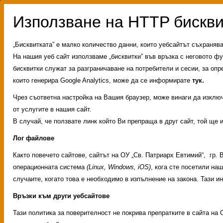
„Бисквитката” е малко количество данни, които уебсайтът съхраняв
На нашия уеб сайт използваме „бисквитки” във връзка с неговото фу
бисквитки служат за разграничаване на потребители и сесии, за опр
които генерира Google Analytics, може да се информирате
тук.
Чрез съответна настройка на Вашия браузер, може винаги да изключи
от услугите в нашия сайт.
В случай, че ползвате линк който Ви препраща в друг сайт, той ще 
Лог файлове
Както повечето сайтове, сайтът на ОУ „Св. Патриарх Евтимий“, гр.
операционната система
(Linux, Windows, iOS)
, кога сте посетили на
случаите, когато това е необходимо в изпълнение на закона. Тази 
Връзки към други уебсайтове
Административни услуг
Тази политика за поверителност не покрива препратките в сайта на