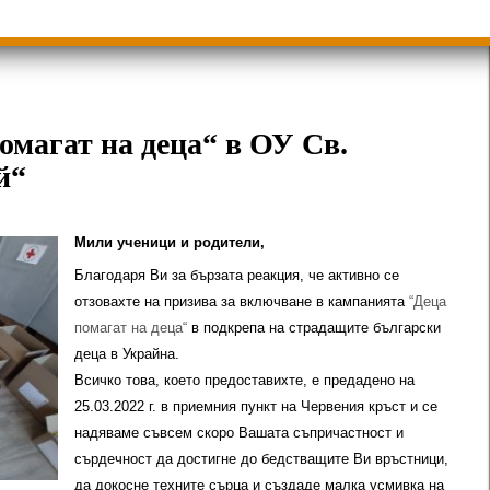
ици
Групи ЗИ 2025/2026 учебна год.
пиади 2025/2026
магат на деца“ в ОУ Св.
й“
Мили ученици и родители,
Благодаря Ви за бързата реакция, че активно се
отзовахте на призива за включване в кампанията
“Деца
помагат на деца“
в подкрепа на страдащите български
деца в Украйна.
Всичко това, което предоставихте, е предадено на
25.03.2022 г. в приемния пункт на Червения кръст и се
надяваме съвсем скоро Вашата съпричастност и
сърдечност да достигне до бедстващите Ви връстници,
да докосне техните сърца и създаде малка усмивка на