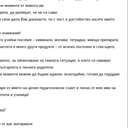
ни моменти от живота им.
епа, да разберат, че не са сами.
и свои дела Вие доказахте, че с чест и достойнство носите името
 очаквания!
о учебни пособия – химикали, моливи, тетрадки, миещи препарати,
алтета и много други продукти – от всичко посочено в списъците,
алко, за облекчаване на тежката ситуация, в която се намират
ългарчета и техните родители.
дни моменти можем да бъдем единни, всеотдайни, готови да подадем
ря от името на целия педагогически съвет и лично от мое име на
ители и ученици!
мий“
 от вас материали.