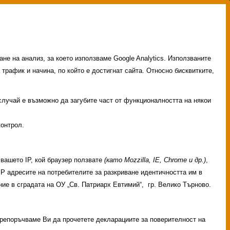
не на анализ, за което използваме Google Analytics. Използваните
 трафик и начина, по който е достигнат сайта. Относно бисквитките,
 случай е възможно да загубите част от функционалността на някои
контрол.
вашето IP, кой браузер ползвате
(като Mozzilla, IE, Chrome и др.)
,
 IP адресите на потребителите за разкриване идентичността им в
ие в сградата на ОУ „Св. Патриарх Евтимий“, гр. Велико Търново.
 Препоръчваме Ви да прочетете декларациите за поверителност на