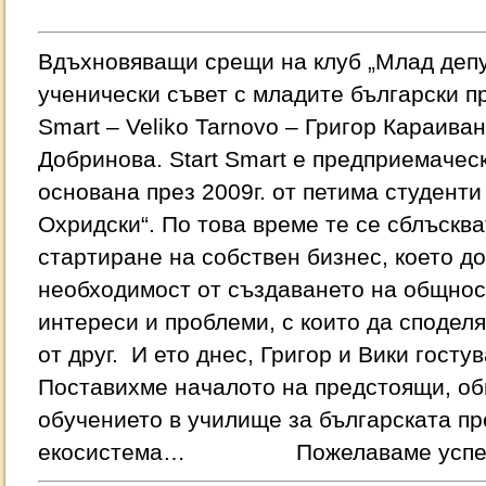
Вдъхновяващи срещи на клуб „Млад деп
ученически съвет с младите български пр
Smart – Veliko Tarnovo – Григор Караива
Добринова. Start Smart е предприемачес
основана през 2009г. от петима студенти
Охридски“. По това време те се сблъсква
стартиране на собствен бизнес, което д
необходимост от създаването на общнос
интереси и проблеми, с които да споделя
от друг. И ето днес, Григор и Вики гост
Поставихме началото на предстоящи, об
обучението в училище за българската п
екосистема… Пожелаваме успех на