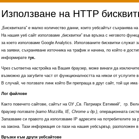
„Бисквитката” е малко количество данни, които уебсайтът съхранява н
На нашия уеб сайт използваме „бисквитки” във връзка с неговото функц
за което използваме Google Analytics. Използваните бисквитки служат з
на заявки, съхраняване източника на трафик и начина, по който е достиг
информирате
тук.
Чрез съответна настройка на Вашия браузер, може винаги да изключите к
възможно да загубите част от функционалността на някои от услугите в
В случай, че ползвате линк който Ви препраща в друг сайт, той ще има 
Лог файлове
Както повечето сайтове, сайтът на ОУ „Св. Патриарх Евтимий“, гр. Ве
браузер ползвате
(като Mozzilla, IE, Chrome и др.)
, операционната сис
Запазваме си правото да използваме IP адресите на потребителите за 
на закона. Тази информация се пази на нашия уебсървър, разположен в
Административни услуги
История на учили
Връзки към други уебсайтове