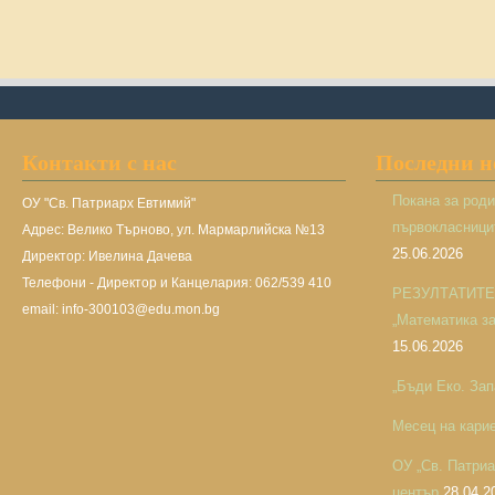
Контакти с нас
Последни 
Покана за род
ОУ "Св. Патриарх Евтимий"
първокласницит
Адрес: Велико Търново, ул. Мармарлийска №13
25.06.2026
Директор: Ивелина Дачева
Телефони - Директор и Канцелария: 062/539 410
РЕЗУЛТАТИТЕ н
email: info-300103@edu.mon.bg
„Математика за 
15.06.2026
„Бъди Еко. Зап
Месец на кари
ОУ „Св. Патри
център
28.04.2