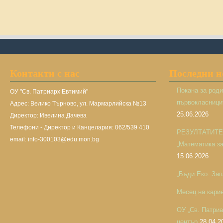
Контакти с нас
Последни 
Покана за род
ОУ "Св. Патриарх Евтимий"
първокласницит
Адрес: Велико Търново, ул. Мармарлийска №13
25.06.2026
Директор: Ивелина Дачева
Телефони - Директор и Канцелария: 062/539 410
РЕЗУЛТАТИТЕ н
email: info-300103@edu.mon.bg
„Математика за 
15.06.2026
„Бъди Еко. Зап
Месец на кари
ОУ „Св. Патри
център
28.04.2