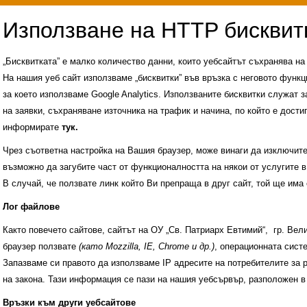
„Бисквитката” е малко количество данни, които уебсайтът съхранява н
На нашия уеб сайт използваме „бисквитки” във връзка с неговото функц
за което използваме Google Analytics. Използваните бисквитки служат з
на заявки, съхраняване източника на трафик и начина, по който е достиг
информирате
тук.
Чрез съответна настройка на Вашия браузер, може винаги да изключите к
възможно да загубите част от функционалността на някои от услугите в
В случай, че ползвате линк който Ви препраща в друг сайт, той ще има 
Лог файлове
Както повечето сайтове, сайтът на ОУ „Св. Патриарх Евтимий“, гр. Ве
браузер ползвате
(като Mozzilla, IE, Chrome и др.)
, операционната сис
Запазваме си правото да използваме IP адресите на потребителите за 
на закона. Тази информация се пази на нашия уебсървър, разположен в
Административни услуги
История на учили
Връзки към други уебсайтове