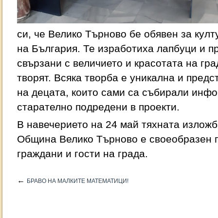
си, че Велико Търново бе обявен за кул
на България. Те изработиха лапбуци и п
свързани с величието и красотата на град
творят. Всяка творба е уникална и предс
на децата, които сами са събирали инф
старателно подредени в проекти.
В навечерието на 24 май тяхната изложб
Община Велико Търново е своеобразен п
граждани и гости на града.
←
БРАВО НА МАЛКИТЕ МАТЕМАТИЦИ!