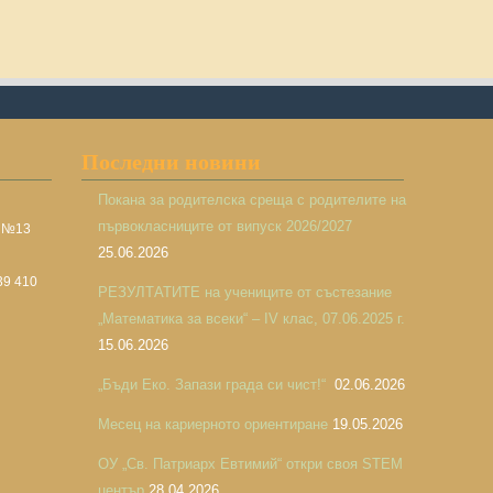
Последни новини
Покана за родителска среща с родителите на
първокласниците от випуск 2026/2027
а №13
25.06.2026
39 410
РЕЗУЛТАТИТЕ на учениците от състезание
„Математика за всеки“ – IV клас, 07.06.2025 г.
15.06.2026
„Бъди Еко. Запази града си чист!“
02.06.2026
Месец на кариерното ориентиране
19.05.2026
ОУ „Св. Патриарх Евтимий“ откри своя STEM
център
28.04.2026