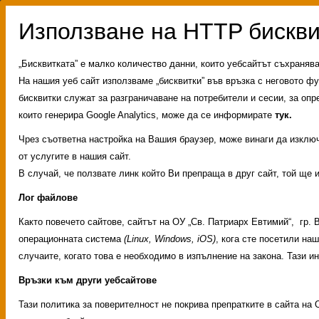
„Бисквитката” е малко количество данни, които уебсайтът съхраняв
На нашия уеб сайт използваме „бисквитки” във връзка с неговото фу
бисквитки служат за разграничаване на потребители и сесии, за опр
които генерира Google Analytics, може да се информирате
тук.
Чрез съответна настройка на Вашия браузер, може винаги да изключи
от услугите в нашия сайт.
В случай, че ползвате линк който Ви препраща в друг сайт, той ще 
Лог файлове
Както повечето сайтове, сайтът на ОУ „Св. Патриарх Евтимий“, гр.
операционната система
(Linux, Windows, iOS)
, кога сте посетили на
случаите, когато това е необходимо в изпълнение на закона. Тази 
Връзки към други уебсайтове
Административни услуг
Тази политика за поверителност не покрива препратките в сайта на