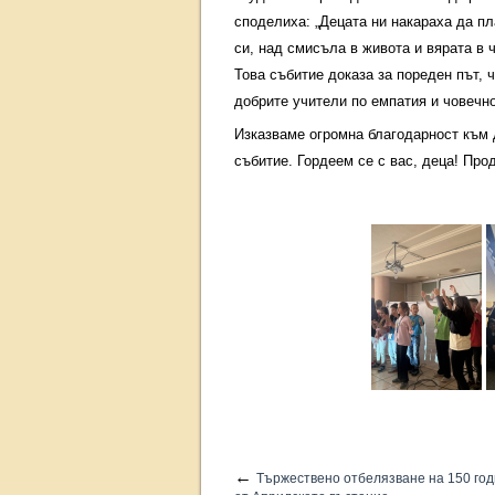
споделиха: „Децата ни накараха да пл
си, над смисъла в живота и вярата в ч
Това събитие доказа за пореден път, ч
добрите учители по емпатия и човечно
Изказваме огромна благодарност към 
събитие. Гордеем се с вас, деца! Про
←
Тържествено отбелязване на 150 го