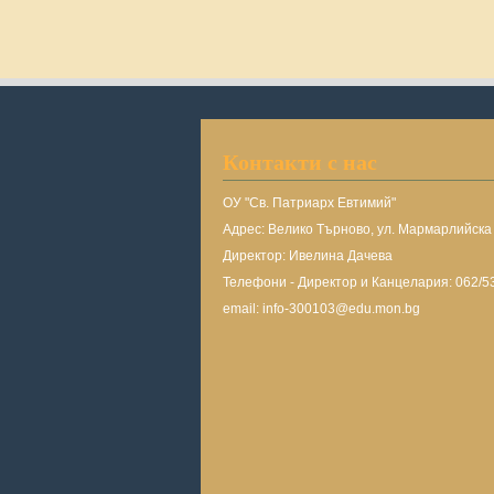
Контакти с нас
ОУ "Св. Патриарх Евтимий"
Адрес: Велико Търново, ул. Мармарлийск
Директор: Ивелина Дачева
Телефони - Директор и Канцелария: 062/5
email: info-300103@edu.mon.bg