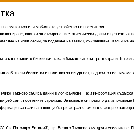
а на компютъра или мобилното устройство на посетителя.
нкциониране, както и за събиране на статистически данни с цел извършва
еделяне на нови сесии, за подаване на заявки, съхраняване източника на
те както нашите бисквитки, така и бисквитките на трети страни. В този
има собствени бисквитки и политика за сигурност, над които ние нямаме 
 Велико Търново събира данни в лог файлове. Тази информация съдържа 
шия уеб сайт, посетените страници. Запазваме си правото да използваме
информация се пази на нашия уебсървър, разположен в сървърно помещен
и
История на училището
Контакти
Прием
 ОУ „Св. Патриарх Евтимий“, гр. Велико Търново към други уебсайтове.