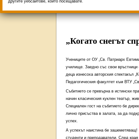
Свободни места за учен
другите уебсайтове, които посещавате.
ИНОВАЦИЯ 2026
Олим
„Когато снегът сп
Учениците от ОУ „Св. Патриарх Евтим
училище. Заедно със свои връстници 
деца изнесоха авторския спектакъл „К
Педагогическия факултет към ВТУ „Св.
Събитието се превърна в истински пра
начин класическия куклен театър, жив
Специален гост на събитието бе дирек
лично присъства в залата, за да подк
успех.
А успехът наистина бе зашеметяващ!
студенти и преподаватели. След края