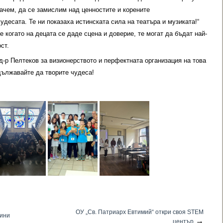
ачем, да се замислим над ценностите и корените
удесата. Те ни показаха истинската сила на театъра и музиката!“
е когато на децата се даде сцена и доверие, те могат да бъдат най-
ст.
д-р Пелтеков за визионерството и перфектната организация на това
дължавайте да творите чудеса!
ОУ „Св. Патриарх Евтимий“ откри своя STEM
дини
→
център