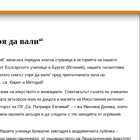
ици
Групи ЗИ 2025/2026 учебна год.
пиади 2025/2026
ря да вали“
ий“ записаха поредна златна страница в историята на нашето
от Българското училище в Бургос (Испания), нашите талантливи
огато снегът спря да вали“ пред препълнената зала на
 св. Кирил и Методий“.
зник на изкуството и иновациите. Спектакълът съчета по уникален
ата актьорска игра на децата и магията на Изкуствения интелект.
торът на ОУ „Св. Патриарх Евтимий“ – г-жа Ивелина Дачева, която
репи малките актьори и да сподели с тях емоцията от огромния
 Нашите ученици буквално завладяха академичната публика –
 на представлението, от ръководството на Педагогическия факултет