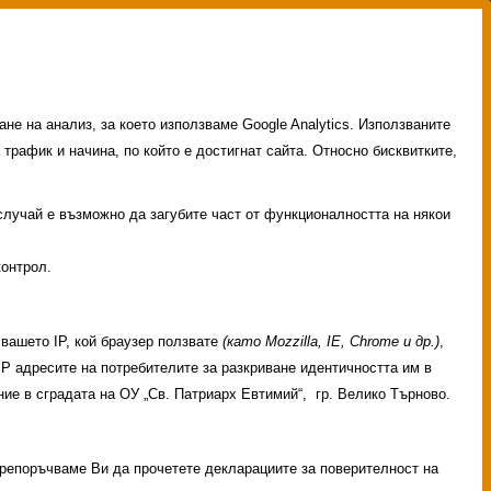
не на анализ, за което използваме Google Analytics. Използваните
 трафик и начина, по който е достигнат сайта. Относно бисквитките,
 случай е възможно да загубите част от функционалността на някои
контрол.
вашето IP, кой браузер ползвате
(като Mozzilla, IE, Chrome и др.)
,
 IP адресите на потребителите за разкриване идентичността им в
ие в сградата на ОУ „Св. Патриарх Евтимий“, гр. Велико Търново.
 Препоръчваме Ви да прочетете декларациите за поверителност на