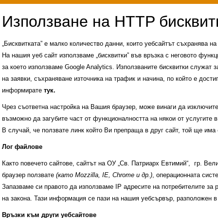
„Бисквитката” е малко количество данни, които уебсайтът съхранява н
На нашия уеб сайт използваме „бисквитки” във връзка с неговото функц
за което използваме Google Analytics. Използваните бисквитки служат з
на заявки, съхраняване източника на трафик и начина, по който е достиг
информирате
тук.
Чрез съответна настройка на Вашия браузер, може винаги да изключите к
възможно да загубите част от функционалността на някои от услугите в
В случай, че ползвате линк който Ви препраща в друг сайт, той ще има 
Лог файлове
Както повечето сайтове, сайтът на ОУ „Св. Патриарх Евтимий“, гр. Ве
браузер ползвате
(като Mozzilla, IE, Chrome и др.)
, операционната сис
Запазваме си правото да използваме IP адресите на потребителите за 
на закона. Тази информация се пази на нашия уебсървър, разположен в
Административни услуги
История на учили
Връзки към други уебсайтове