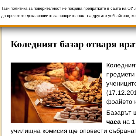
Свободни места за ученици
Групи ЗИ 2025/2
ИНОВАЦИЯ 2026
Олимпиади 2025/2026
Тази политика за поверителност не покрива препратките в сайта на ОУ
да прочетете декларациите за поверителност на другите уебсайтове, к
Коледният базар отваря вра
Коледният
предмети
учениците
(17.12.20
фоайето н
Базарът 
часа
на 19
училищна комисия ще оповести събранат