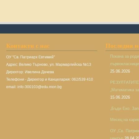
Контакти с нас
Последни 
Покана за род
ОУ "Св. Патриарх Евтимий"
първокласницит
Адрес: Велико Търново, ул. Мармарлийска №13
25.06.2026
Директор: Ивелина Дачева
Телефони - Директор и Канцелария: 062/539 410
РЕЗУЛТАТИТЕ н
email: info-300103@edu.mon.bg
„Математика за 
15.06.2026
„Бъди Еко. Зап
Месец на кари
ОУ „Св. Патри
център
28.04.2