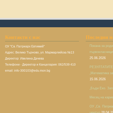
Контакти с нас
Последни 
Покана за род
ОУ "Св. Патриарх Евтимий"
първокласницит
Адрес: Велико Търново, ул. Мармарлийска №13
25.06.2026
Директор: Ивелина Дачева
Телефони - Директор и Канцелария: 062/539 410
РЕЗУЛТАТИТЕ н
email: info-300103@edu.mon.bg
„Математика за 
15.06.2026
„Бъди Еко. Зап
Месец на кари
ОУ „Св. Патри
център
28.04.2