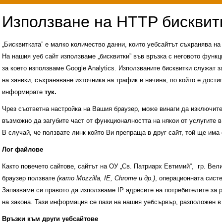
„Бисквитката” е малко количество данни, които уебсайтът съхранява н
На нашия уеб сайт използваме „бисквитки” във връзка с неговото функц
за което използваме Google Analytics. Използваните бисквитки служат з
на заявки, съхраняване източника на трафик и начина, по който е достиг
информирате
тук.
Чрез съответна настройка на Вашия браузер, може винаги да изключите к
възможно да загубите част от функционалността на някои от услугите в
В случай, че ползвате линк който Ви препраща в друг сайт, той ще има 
Лог файлове
Както повечето сайтове, сайтът на ОУ „Св. Патриарх Евтимий“, гр. Ве
браузер ползвате
(като Mozzilla, IE, Chrome и др.)
, операционната сис
Запазваме си правото да използваме IP адресите на потребителите за 
на закона. Тази информация се пази на нашия уебсървър, разположен в
Административни услуги
История на учили
Връзки към други уебсайтове