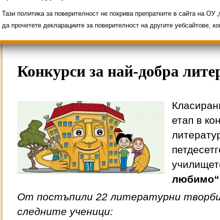
Свободни места за ученици
Групи ЗИ 2025/2
ИНОВАЦИЯ 2026
Олимпиади 2025/2026
Тази политика за поверителност не покрива препратките в сайта на ОУ
да прочетете декларациите за поверителност на другите уебсайтове, к
Конкурси за най-добра лите
Класиран
етап в ко
литератур
петдесет
училищет
любимо“
От постъпили 22 литературни творби
следните ученици: