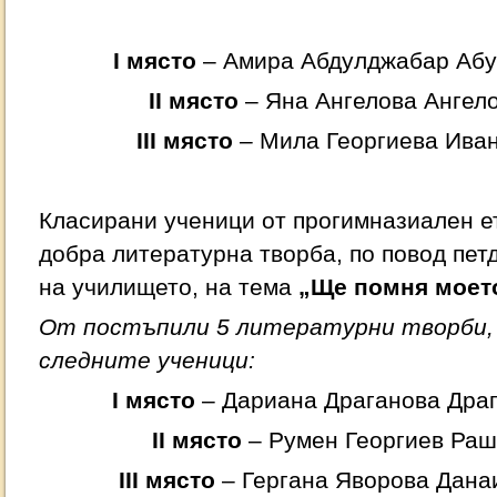
I място
– Амира Абдулджабар Абул
II място
– Яна Ангелова Ангелов
III място
– Мила Георгиева Ивано
Класирани ученици от прогимназиален ет
добра литературна творба, по повод пе
на училището, на тема
„Ще помня моет
От постъпили 5 литературни творби,
следните ученици:
I място
– Дариана Драганова Драга
II място
– Румен Георгиев Раше
III място
– Гергана Яворова Данаи