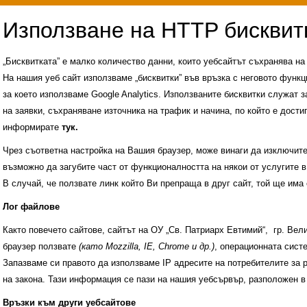
„Бисквитката” е малко количество данни, които уебсайтът съхранява н
На нашия уеб сайт използваме „бисквитки” във връзка с неговото функц
за което използваме Google Analytics. Използваните бисквитки служат з
на заявки, съхраняване източника на трафик и начина, по който е достиг
информирате
тук.
Чрез съответна настройка на Вашия браузер, може винаги да изключите к
възможно да загубите част от функционалността на някои от услугите в
В случай, че ползвате линк който Ви препраща в друг сайт, той ще има 
Лог файлове
Както повечето сайтове, сайтът на ОУ „Св. Патриарх Евтимий“, гр. Ве
браузер ползвате
(като Mozzilla, IE, Chrome и др.)
, операционната сис
Запазваме си правото да използваме IP адресите на потребителите за 
на закона. Тази информация се пази на нашия уебсървър, разположен в
Административни услуги
История на учили
Връзки към други уебсайтове