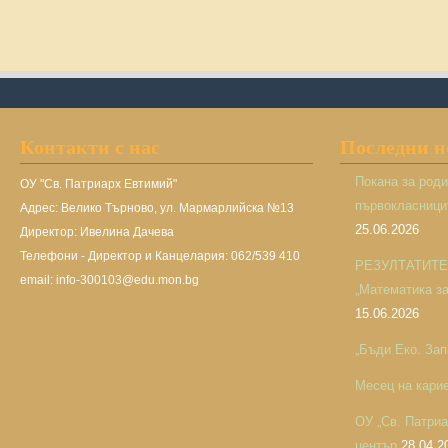
Контакти с нас
Последни 
Покана за род
ОУ "Св. Патриарх Евтимий"
първокласницит
Адрес: Велико Търново, ул. Мармарлийска №13
25.06.2026
Директор: Ивелина Дачева
Телефони - Директор и Канцелария: 062/539 410
РЕЗУЛТАТИТЕ н
email: info-300103@edu.mon.bg
„Математика за 
15.06.2026
„Бъди Еко. Зап
Месец на кари
ОУ „Св. Патри
център
28.04.2