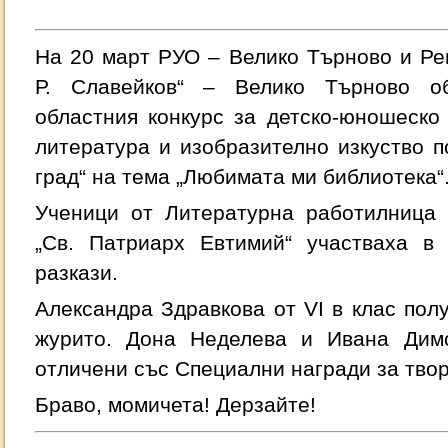
На 20 март РУО – Велико Търново и Ре
Р. Славейков“ – Велико Търново об
областния конкурс за детско-юношеско
литература и изобразително изкуство 
град“ на тема „Любимата ми библиотека“
Ученици от Литературна работилница 
„Св. Патриарх Евтимий“ участваха в 
разкази.
Александра Здравкова от VI в клас пол
журито. Дона Неделева и Ивана Димо
отличени със Специални награди за твор
Браво, момичета! Дерзайте!