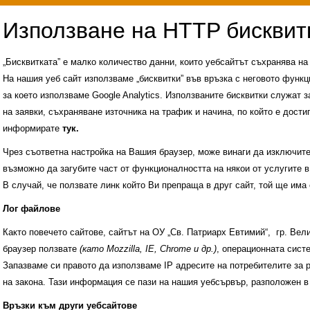
„Бисквитката” е малко количество данни, които уебсайтът съхранява н
На нашия уеб сайт използваме „бисквитки” във връзка с неговото функц
за което използваме Google Analytics. Използваните бисквитки служат з
на заявки, съхраняване източника на трафик и начина, по който е достиг
информирате
тук.
Чрез съответна настройка на Вашия браузер, може винаги да изключите к
възможно да загубите част от функционалността на някои от услугите в
В случай, че ползвате линк който Ви препраща в друг сайт, той ще има 
Лог файлове
Както повечето сайтове, сайтът на ОУ „Св. Патриарх Евтимий“, гр. Ве
браузер ползвате
(като Mozzilla, IE, Chrome и др.)
, операционната сис
Запазваме си правото да използваме IP адресите на потребителите за 
на закона. Тази информация се пази на нашия уебсървър, разположен в
Административни услуги
История на учили
Връзки към други уебсайтове