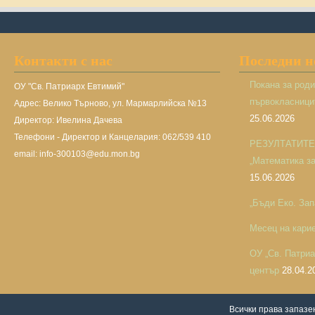
Контакти с нас
Последни 
Покана за род
ОУ "Св. Патриарх Евтимий"
първокласницит
Адрес: Велико Търново, ул. Мармарлийска №13
25.06.2026
Директор: Ивелина Дачева
Телефони - Директор и Канцелария: 062/539 410
РЕЗУЛТАТИТЕ н
email: info-300103@edu.mon.bg
„Математика за 
15.06.2026
„Бъди Еко. Зап
Месец на кари
ОУ „Св. Патри
център
28.04.2
Всички права запаз