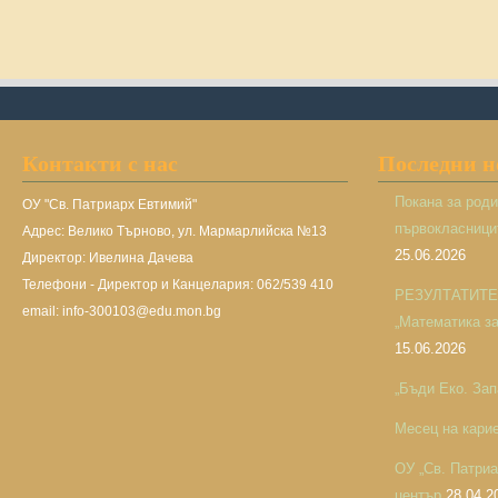
Контакти с нас
Последни 
Покана за род
ОУ "Св. Патриарх Евтимий"
първокласницит
Адрес: Велико Търново, ул. Мармарлийска №13
25.06.2026
Директор: Ивелина Дачева
Телефони - Директор и Канцелария: 062/539 410
РЕЗУЛТАТИТЕ н
email: info-300103@edu.mon.bg
„Математика за 
15.06.2026
„Бъди Еко. Зап
Месец на кари
ОУ „Св. Патри
център
28.04.2