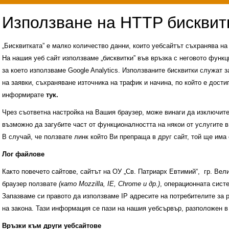
„Бисквитката” е малко количество данни, които уебсайтът съхранява н
На нашия уеб сайт използваме „бисквитки” във връзка с неговото функц
за което използваме Google Analytics. Използваните бисквитки служат з
на заявки, съхраняване източника на трафик и начина, по който е достиг
информирате
тук.
Чрез съответна настройка на Вашия браузер, може винаги да изключите к
възможно да загубите част от функционалността на някои от услугите в
В случай, че ползвате линк който Ви препраща в друг сайт, той ще има 
Лог файлове
Както повечето сайтове, сайтът на ОУ „Св. Патриарх Евтимий“, гр. Ве
браузер ползвате
(като Mozzilla, IE, Chrome и др.)
, операционната сис
Запазваме си правото да използваме IP адресите на потребителите за 
на закона. Тази информация се пази на нашия уебсървър, разположен в
Административни услуги
История на учили
Връзки към други уебсайтове