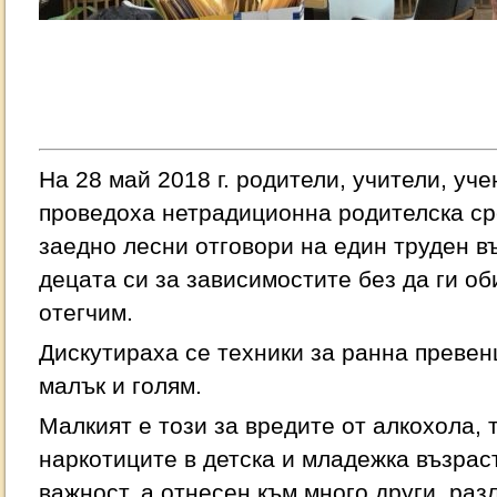
На 28 май 2018 г. родители, учители, уч
проведоха нетрадиционна родителска ср
заедно лесни отговори на един труден въ
децата си за зависимостите без да ги о
отегчим.
Дискутираха се техники за ранна превен
малък и голям.
Малкият е този за вредите от алкохола,
наркотиците в детска и младежка възраст
важност, а отнесен към много други, раз