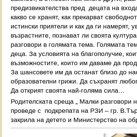
предизвикателства пред децата на вход
какво се хранят, как прекарват свободно
истински приятели и как да ги намерят, у
възрастните, познават ли своята култура
разговори в голямата тема. Голямата те
деца. За условията на благополучие, кои
възможностите, които им даваме да про
За шансовете им да останат близо до на
образователни грижи. Да съхранят любоп
Да открият своята най-голяма сила…
Родителската среща „ Малки разговори н
проведе с подкрепата на РЗИ – гр. В.Тъ
закрила на детето и Министерство на об