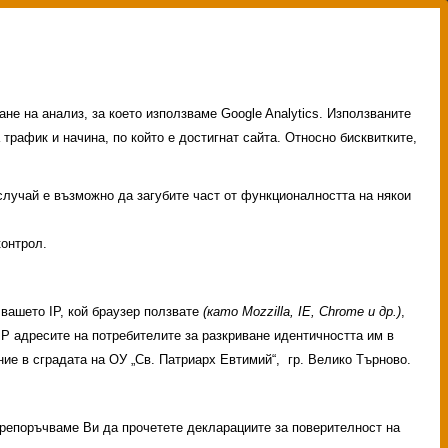
не на анализ, за което използваме Google Analytics. Използваните
 трафик и начина, по който е достигнат сайта. Относно бисквитките,
 случай е възможно да загубите част от функционалността на някои
контрол.
вашето IP, кой браузер ползвате
(като Mozzilla, IE, Chrome и др.)
,
 IP адресите на потребителите за разкриване идентичността им в
ие в сградата на ОУ „Св. Патриарх Евтимий“, гр. Велико Търново.
 Препоръчваме Ви да прочетете декларациите за поверителност на