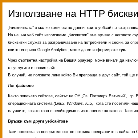
„Бисквитката” е малко количество данни, които уебсайтът съхраняв
На нашия уеб сайт използваме „бисквитки” във връзка с неговото фу
бисквитки служат за разграничаване на потребители и сесии, за опр
които генерира Google Analytics, може да се информирате
тук.
Чрез съответна настройка на Вашия браузер, може винаги да изключи
от услугите в нашия сайт.
В случай, че ползвате линк който Ви препраща в друг сайт, той ще 
Лог файлове
Както повечето сайтове, сайтът на ОУ „Св. Патриарх Евтимий“, гр.
операционната система
(Linux, Windows, iOS)
, кога сте посетили на
случаите, когато това е необходимо в изпълнение на закона. Тази 
Връзки към други уебсайтове
Административни услуги
Тази политика за поверителност не покрива препратките в сайта на