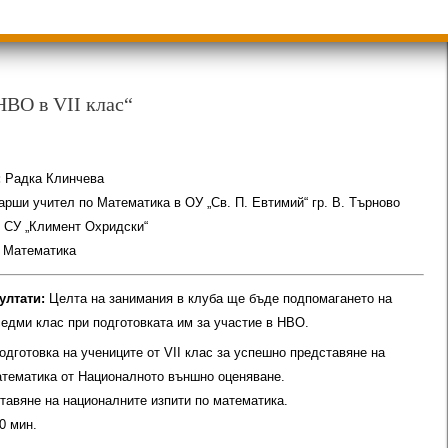
и
Групи ЗИ 2025/2026 учебна год.
ди 2025/2026
НВО в VII клас“
:
Радка Клинчева
рши учител по Математика в ОУ „Св. П. Евтимий“ гр. В. Търново
:
СУ „Климент Охридски“
:
Математика
ултати:
Целта на занимания в клуба ще бъде подпомагането на
седми клас при подготовката им за участие в НВО.
одготовка на учениците от VII клас за успешно представяне на
атематика от Националното външно оценяване.
тавяне на националните изпити по математика.
0 мин.