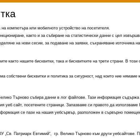
а на компютъра или мобилното устройство на посетителя.
нкциониране, както и за събиране на статистически данни с цел извършва
еделяне на нови сесии, за подаване на заявки, съхраняване източника на
те както нашите бисквитки, така и бисквитките на трети страни. В този
има собствени бисквитки и политика за сигурност, над които ние нямаме 
 Велико Търново събира данни в лог файлове. Тази информация съдържа 
шия уеб сайт, посетените страници. Запазваме си правото да използваме
информация се пази на нашия уебсървър, разположен в сървърно помещен
История на училището
Контакти
Прием
 ОУ „Св. Патриарх Евтимий“, гр. Велико Търново към други уебсайтове.