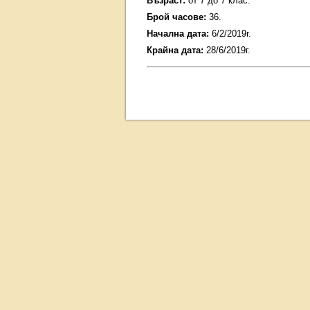
Възраст:
от 7 до 7 клас.
Брой часове:
36.
Начална дата:
6/2/2019г.
Крайна дата:
28/6/2019г.