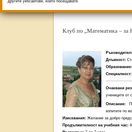
Свободни места за учениц
другите уебсайтове, които посещавате.
ИНОВАЦИЯ 2026
Олимпиа
Клуб по „М
атематика – за 
Ръководител
Длъжност:
Ста
Образование
Специалност
Очаквани рез
учениците от 
Описание:
П
изпитите по м
Изисквания:
Желание за добро предс
Продължителност на учебния час:
4