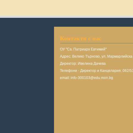
Контакти с нас
ОУ "Св. Патриарх Евтимий"
Адрес: Велико Търново, ул. Мармарлийск
Директор: Ивелина Дачева
Телефони - Директор и Канцелария: 062/5
email: info-300103@edu.mon.bg