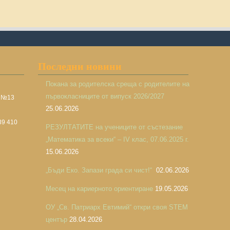
Последни новини
Покана за родителска среща с родителите на
първокласниците от випуск 2026/2027
а №13
25.06.2026
39 410
РЕЗУЛТАТИТЕ на учениците от състезание
„Математика за всеки“ – IV клас, 07.06.2025 г.
15.06.2026
„Бъди Еко. Запази града си чист!“
02.06.2026
Месец на кариерното ориентиране
19.05.2026
ОУ „Св. Патриарх Евтимий“ откри своя STEM
център
28.04.2026