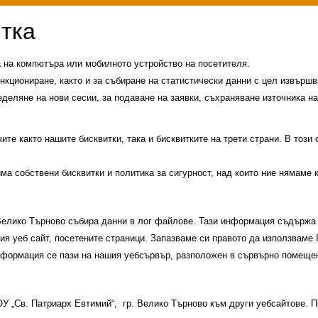
а на компютъра или мобилното устройство на посетителя.
нкциониране, както и за събиране на статистически данни с цел извършва
еделяне на нови сесии, за подаване на заявки, съхраняване източника на
те както нашите бисквитки, така и бисквитките на трети страни. В този
има собствени бисквитки и политика за сигурност, над които ние нямаме 
 Велико Търново събира данни в лог файлове. Тази информация съдържа 
шия уеб сайт, посетените страници. Запазваме си правото да използваме
информация се пази на нашия уебсървър, разположен в сървърно помещен
и
История на училището
Контакти
Прием
 ОУ „Св. Патриарх Евтимий“, гр. Велико Търново към други уебсайтове.