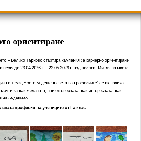
ици
Групи ЗИ 2025/2026 учебна год.
пиади 2025/2026
ото ориентиране
ето – Велико Търново стартира кампания за кариерно ориентиране
 периода 23.04.2026 г. – 22.05.2026 г. под наслов „Мисля за моето
ция на тема „Моето бъдеще в света на професиите“ се включиха
 мечти за най-желаната, най-отговорната, най-интересната, най-
я на бъдещето.
ланата професия на учениците от I а клас