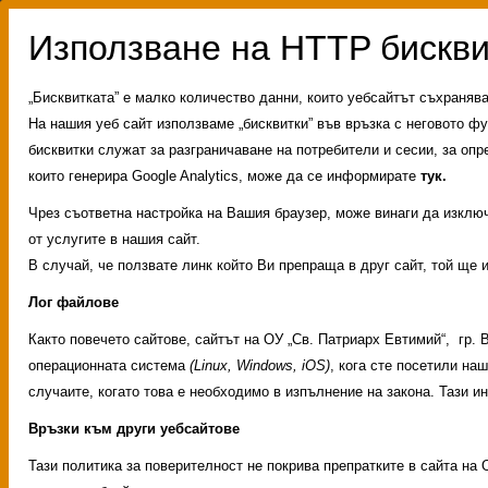
„Бисквитката” е малко количество данни, които уебсайтът съхраняв
На нашия уеб сайт използваме „бисквитки” във връзка с неговото фу
бисквитки служат за разграничаване на потребители и сесии, за опр
които генерира Google Analytics, може да се информирате
тук.
Чрез съответна настройка на Вашия браузер, може винаги да изключи
от услугите в нашия сайт.
В случай, че ползвате линк който Ви препраща в друг сайт, той ще 
Лог файлове
Както повечето сайтове, сайтът на ОУ „Св. Патриарх Евтимий“, гр.
операционната система
(Linux, Windows, iOS)
, кога сте посетили на
случаите, когато това е необходимо в изпълнение на закона. Тази 
Връзки към други уебсайтове
Административни услуг
Тази политика за поверителност не покрива препратките в сайта на