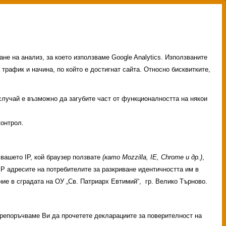
не на анализ, за което използваме Google Analytics. Използваните
 трафик и начина, по който е достигнат сайта. Относно бисквитките,
 случай е възможно да загубите част от функционалността на някои
контрол.
вашето IP, кой браузер ползвате
(като Mozzilla, IE, Chrome и др.)
,
 IP адресите на потребителите за разкриване идентичността им в
ие в сградата на ОУ „Св. Патриарх Евтимий“, гр. Велико Търново.
 Препоръчваме Ви да прочетете декларациите за поверителност на