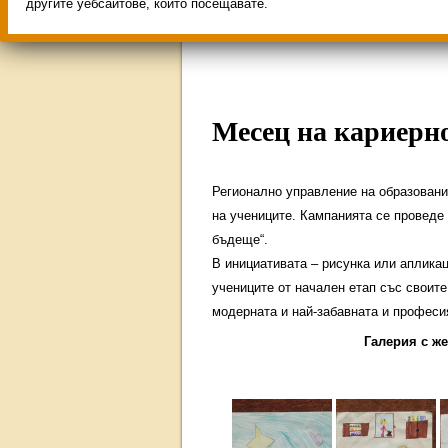
Свободни места за учен
другите уебсайтове, които посещавате.
ИНОВАЦИЯ 2026
Олим
Месец на кариерн
Регионално управление на образовани
на учениците. Кампанията се проведе в
бъдеще“.
В инициативата – рисунка или аплика
учениците от начален етап със своите
модерната и най-забавната и професи
Галерия с же