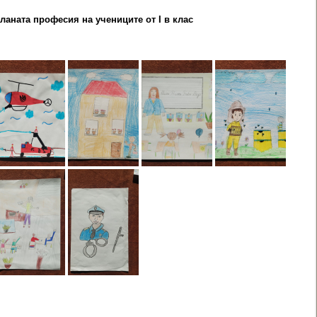
ланата професия на учениците от I в клас