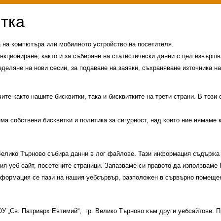
а на компютъра или мобилното устройство на посетителя.
нкциониране, както и за събиране на статистически данни с цел извършва
еделяне на нови сесии, за подаване на заявки, съхраняване източника на
те както нашите бисквитки, така и бисквитките на трети страни. В този
има собствени бисквитки и политика за сигурност, над които ние нямаме 
 Велико Търново събира данни в лог файлове. Тази информация съдържа 
шия уеб сайт, посетените страници. Запазваме си правото да използваме
информация се пази на нашия уебсървър, разположен в сървърно помещен
и
История на училището
Контакти
Прием
 ОУ „Св. Патриарх Евтимий“, гр. Велико Търново към други уебсайтове.