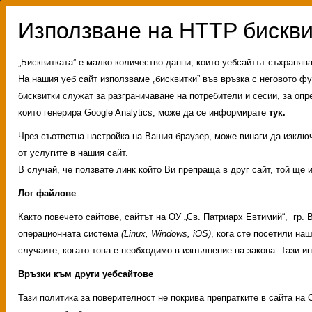
„Бисквитката” е малко количество данни, които уебсайтът съхраняв
На нашия уеб сайт използваме „бисквитки” във връзка с неговото фу
бисквитки служат за разграничаване на потребители и сесии, за опр
които генерира Google Analytics, може да се информирате
тук.
Чрез съответна настройка на Вашия браузер, може винаги да изключи
от услугите в нашия сайт.
В случай, че ползвате линк който Ви препраща в друг сайт, той ще 
Лог файлове
Както повечето сайтове, сайтът на ОУ „Св. Патриарх Евтимий“, гр.
операционната система
(Linux, Windows, iOS)
, кога сте посетили на
случаите, когато това е необходимо в изпълнение на закона. Тази 
Връзки към други уебсайтове
Административни услуг
Тази политика за поверителност не покрива препратките в сайта на