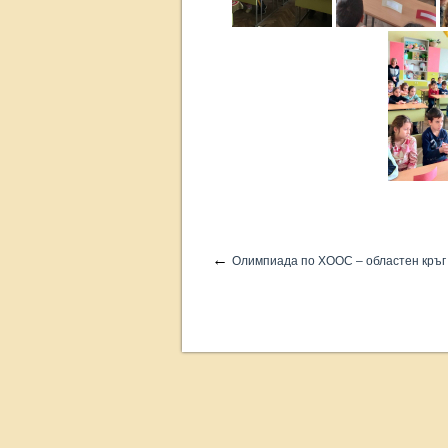
←
Олимпиада по ХООС – областен кръг