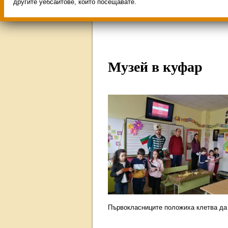
Свободни места за учен
другите уебсайтове, които посещавате.
ИНОВАЦИЯ 2026
Олим
Музей в куфар
Първокласниците положиха клетва да 