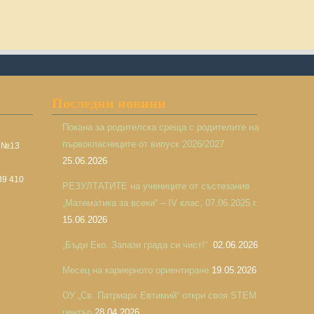
Последни новини
Покана за родителска среща с родителите на
първокласниците от випуск 2026/2027
а №13
25.06.2026
39 410
РЕЗУЛТАТИТЕ на учениците от състезание
„Математика за всеки“ – IV клас, 07.06.2025 г.
15.06.2026
„Бъди Еко. Запази града си чист!“
02.06.2026
Месец на кариерното ориентиране
19.05.2026
ОУ „Св. Патриарх Евтимий“ откри своя STEM
център
28.04.2026