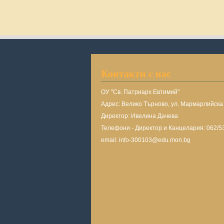
Контакти с нас
ОУ "Св. Патриарх Евтимий"
Адрес: Велико Търново, ул. Мармарлийск
Директор: Ивелина Дачева
Телефони - Директор и Канцелария: 062/5
email: info-300103@edu.mon.bg