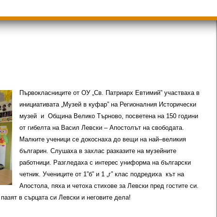
ици
Групи ЗИ 2025/2026 учебна год.
пиади 2025/2026
Първокласниците от ОУ „Св. Патриарх Евтимий” участваха в
инициативата „Музей в куфар” на Регионалния Исторически
музей и Община Велико Търново, посветена на 150 години
от гибелта на Васил Левски – Апостолът на свободата.
Малките ученици се докоснаха до вещи на най–великия
българин. Слушаха в захлас разказите на музейните
работници. Разгледаха с интерес униформа на български
четник. Учениците от 1”б” и 1 „г” клас подредиха кът на
Апостола, пяха и четоха стихове за Левски пред гостите си.
пазят в сърцата си Левски и неговите дела!