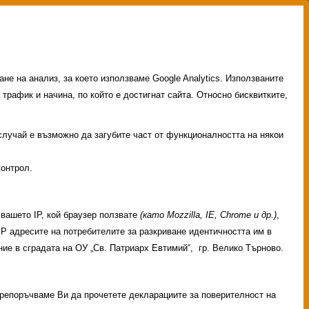
не на анализ, за което използваме Google Analytics. Използваните
 трафик и начина, по който е достигнат сайта. Относно бисквитките,
 случай е възможно да загубите част от функционалността на някои
контрол.
вашето IP, кой браузер ползвате
(като Mozzilla, IE, Chrome и др.)
,
 IP адресите на потребителите за разкриване идентичността им в
ие в сградата на ОУ „Св. Патриарх Евтимий“, гр. Велико Търново.
 Препоръчваме Ви да прочетете декларациите за поверителност на