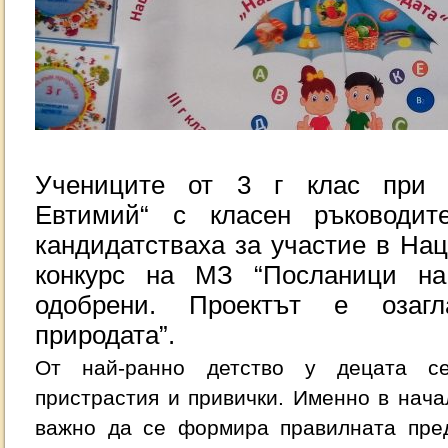
Учениците от 3 г клас при 
Евтимий“ с класен ръководи
кандидатстваха за участие в На
конкурс на МЗ “Посланици на
одобрени. Проектът е озаг
природата”.
От най-ранно детство у децата се
пристрастия и привички. Именно в нач
важно да се формира правилната пред