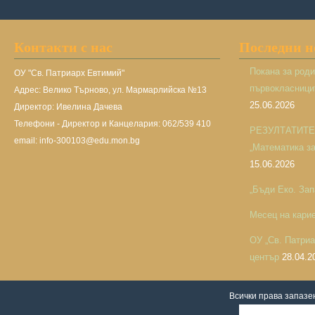
Контакти с нас
Последни 
Покана за род
ОУ "Св. Патриарх Евтимий"
първокласницит
Адрес: Велико Търново, ул. Мармарлийска №13
25.06.2026
Директор: Ивелина Дачева
Телефони - Директор и Канцелария: 062/539 410
РЕЗУЛТАТИТЕ н
email: info-300103@edu.mon.bg
„Математика за 
15.06.2026
„Бъди Еко. Зап
Месец на кари
ОУ „Св. Патри
център
28.04.2
Всички права запаз