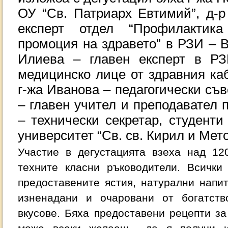
ОУ “Св. Патриарх Евтимий”, д-р
експерт отдел “Профилактик
промоция на здравето” в РЗИ – В
Илиева – главен експерт в РЗ
медицинско лице от здравния ка
г-жа Иванова – педагогически съв
– главен учител и преподавател 
– технически секретар, студенти
университет “Св. св. Кирил и Мет
Участие в дегустацията взеха над 12
техните класни ръководители. Всички
предоставените ястия, натурални напи
изненадани и очаровани от богатств
вкусове. Бяха предоставени рецепти за