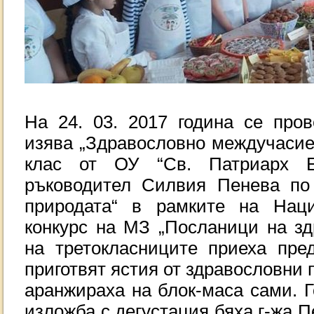
На 24. 03. 2017 година се пров
изява „Здравословно междучасие“
клас от ОУ “Св. Патриарх Е
ръководител Силвия Пенева по
природата“ в рамките на Наци
конкурс на МЗ „Посланици на зд
на третокласниците приеха пред
приготвят ястия от здравословни п
аранжираха на блок-маса сами. Г
изложба с дегустация бяха г-жа П