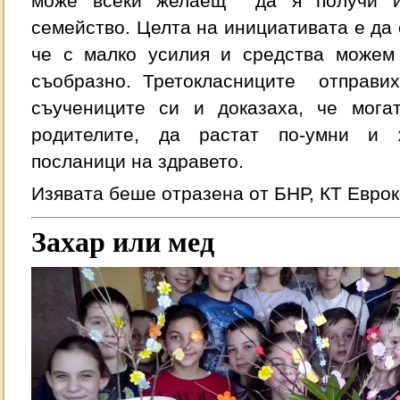
може всеки желаещ да я получи и
семейство. Целта на инициативата е да 
че с малко усилия и средства можем
съобразно. Третокласниците отправих
съучениците си и доказаха, че мога
родителите, да растат по-умни и 
посланици на здравето.
Изявата беше отразена от БНР, КТ Еврок
Захар или мед