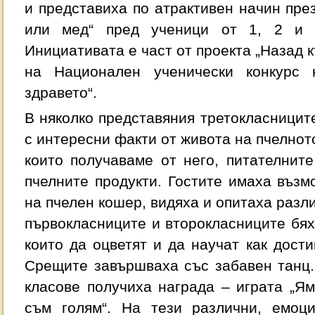
и представиха по атрактивен начин пре
или мед“ пред ученици от 1, 2 и 
Инициативата е част от проекта „Назад 
на Национален ученически конкурс
здравето“.
В няколко представяния третокласницит
с интересни факти от живота на пчелнот
които получаваме от него, питателнит
пчелните продукти. Гостите имаха възм
на пчелен кошер, видяха и опитаха разл
първокласниците и второкласниците бя
които да оцветят и да научат как дости
Срещите завършваха със забавен танц.
класове получиха награда – играта „Я
съм голям“. На тези различни, емоци