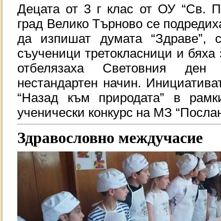
Децата от 3 г клас от ОУ “Св. 
град Велико Търново се подредиха
да изпишат думата “Здраве”, 
съученици третокласници и бяха 
отбелязаха Световния ден
нестандартен начин. Инициативат
“Назад към природата” в рамк
ученически конкурс на МЗ “Послан
Здравословно междучасие