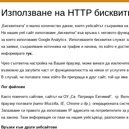
„Бисквитката” е малко количество данни, които уебсайтът съхранява н
На нашия уеб сайт използваме „бисквитки” във връзка с неговото функц
за което използваме Google Analytics. Използваните бисквитки служат з
на заявки, съхраняване източника на трафик и начина, по който е достиг
информирате
тук.
Чрез съответна настройка на Вашия браузер, може винаги да изключите к
възможно да загубите част от функционалността на някои от услугите в
В случай, че ползвате линк който Ви препраща в друг сайт, той ще има 
Лог файлове
Както повечето сайтове, сайтът на ОУ „Св. Патриарх Евтимий“, гр. Ве
браузер ползвате
(като Mozzilla, IE, Chrome и др.)
, операционната сис
Запазваме си правото да използваме IP адресите на потребителите за 
на закона. Тази информация се пази на нашия уебсървър, разположен в
Административни услуги
История на училище
Връзки към други уебсайтове