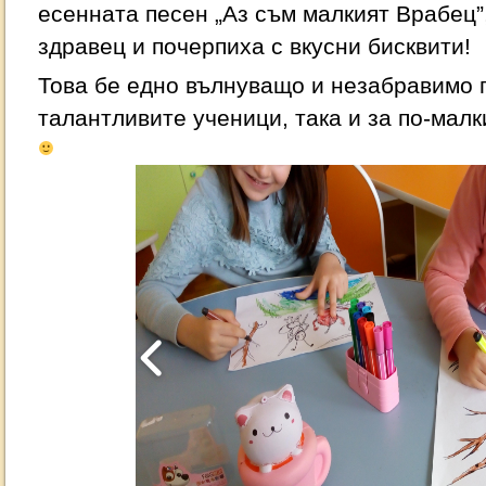
есенната песен „Аз съм малкият Врабец”
здравец и почерпиха с вкусни бисквити!
Това бе едно вълнуващо и незабравимо 
талантливите ученици, така и за по-малк