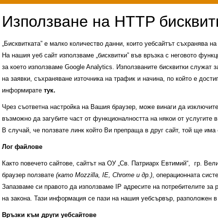
„Бисквитката” е малко количество данни, които уебсайтът съхранява н
На нашия уеб сайт използваме „бисквитки” във връзка с неговото функц
за което използваме Google Analytics. Използваните бисквитки служат з
на заявки, съхраняване източника на трафик и начина, по който е достиг
информирате
тук.
Чрез съответна настройка на Вашия браузер, може винаги да изключите к
възможно да загубите част от функционалността на някои от услугите в
В случай, че ползвате линк който Ви препраща в друг сайт, той ще има 
Лог файлове
Както повечето сайтове, сайтът на ОУ „Св. Патриарх Евтимий“, гр. Ве
браузер ползвате
(като Mozzilla, IE, Chrome и др.)
, операционната сис
Запазваме си правото да използваме IP адресите на потребителите за 
на закона. Тази информация се пази на нашия уебсървър, разположен в
Административни услуги
История на учили
Връзки към други уебсайтове