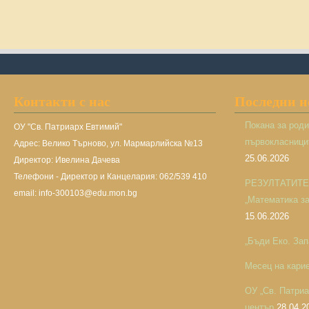
Контакти с нас
Последни 
Покана за род
ОУ "Св. Патриарх Евтимий"
първокласницит
Адрес: Велико Търново, ул. Мармарлийска №13
25.06.2026
Директор: Ивелина Дачева
Телефони - Директор и Канцелария: 062/539 410
РЕЗУЛТАТИТЕ н
email: info-300103@edu.mon.bg
„Математика за 
15.06.2026
„Бъди Еко. Зап
Месец на кари
ОУ „Св. Патри
център
28.04.2