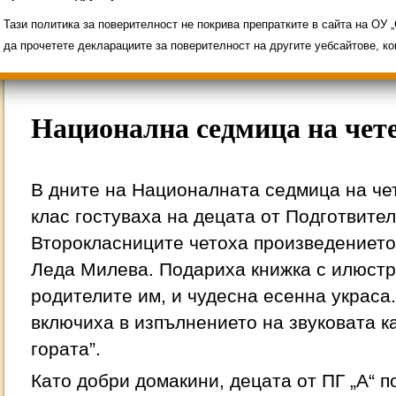
Свободни места за ученици
Групи ЗИ 2025/2
ИНОВАЦИЯ 2026
Олимпиади 2025/2026
Тази политика за поверителност не покрива препратките в сайта на ОУ
да прочетете декларациите за поверителност на другите уебсайтове, к
Национална седмица на чете
В дните на Националната седмица на чет
клас гостуваха на децата от Подготвител
Второкласниците четоха произведението 
Леда Милева. Подариха книжка с илюстр
родителите им, и чудесна есенна украса
включиха в изпълнението на звуковата к
гората”.
Като добри домакини, децата от ПГ „А“ п