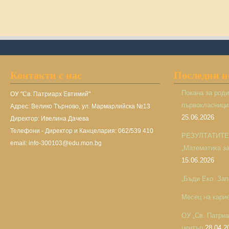
Контакти с нас
Последни 
Покана за род
ОУ "Св. Патриарх Евтимий"
първокласницит
Адрес: Велико Търново, ул. Мармарлийска №13
25.06.2026
Директор: Ивелина Дачева
Телефони - Директор и Канцелария: 062/539 410
РЕЗУЛТАТИТЕ н
email: info-300103@edu.mon.bg
„Математика за 
15.06.2026
„Бъди Еко. Зап
Месец на кари
ОУ „Св. Патри
център
28.04.2