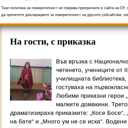
Свободни места за ученици
Групи ЗИ 2025/2
ИНОВАЦИЯ 2026
Олимпиади 2025/2026
Тази политика за поверителност не покрива препратките в сайта на ОУ
да прочетете декларациите за поверителност на другите уебсайтове, к
На гости, с приказка
Във връзка с Националн
четенето, учениците от II
училищната библиотека, 
гостуваха на първокласниц
Любими приказни герои „
малките домакини. Трет
драматизираха приказките: „Косе Босе“, 
на бате“ и „Много ум не се иска“. Воден