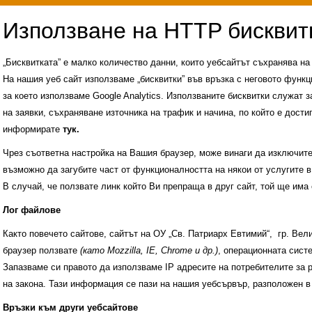
„Бисквитката” е малко количество данни, които уебсайтът съхранява н
На нашия уеб сайт използваме „бисквитки” във връзка с неговото функц
за което използваме Google Analytics. Използваните бисквитки служат з
на заявки, съхраняване източника на трафик и начина, по който е достиг
информирате
тук.
Чрез съответна настройка на Вашия браузер, може винаги да изключите к
възможно да загубите част от функционалността на някои от услугите в
В случай, че ползвате линк който Ви препраща в друг сайт, той ще има 
Лог файлове
Както повечето сайтове, сайтът на ОУ „Св. Патриарх Евтимий“, гр. Ве
браузер ползвате
(като Mozzilla, IE, Chrome и др.)
, операционната сис
Запазваме си правото да използваме IP адресите на потребителите за 
на закона. Тази информация се пази на нашия уебсървър, разположен в
Административни услуги
История на учили
Връзки към други уебсайтове