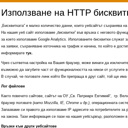
„Бисквитката” е малко количество данни, които уебсайтът съхранява н
На нашия уеб сайт използваме „бисквитки” във връзка с неговото функц
за което използваме Google Analytics. Използваните бисквитки служат з
на заявки, съхраняване източника на трафик и начина, по който е достиг
информирате
тук.
Чрез съответна настройка на Вашия браузер, може винаги да изключите к
възможно да загубите част от функционалността на някои от услугите в
В случай, че ползвате линк който Ви препраща в друг сайт, той ще има 
Лог файлове
Както повечето сайтове, сайтът на ОУ „Св. Патриарх Евтимий“, гр. Ве
браузер ползвате
(като Mozzilla, IE, Chrome и др.)
, операционната сис
Запазваме си правото да използваме IP адресите на потребителите за 
на закона. Тази информация се пази на нашия уебсървър, разположен в
Административни услуги
История на учили
Връзки към други уебсайтове