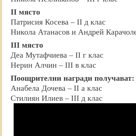
II място
Патрисия Косева – II д клас
Никола Атанасов и Андрей Карачолев
III място
Деа Мутафчиева – II г клас
Нерин Алчин – III в клас
Поощрителни награди получават:
Анабела Дочева – II а клас
Стилиян Илиев – III д клас