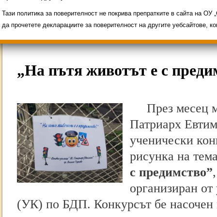
Свободни места за ученици
Групи ЗИ 2025/2
ИНОВАЦИЯ 2026
Олимпиади 2025/2026
Тази политика за поверителност не покрива препратките в сайта на ОУ
да прочетете декларациите за поверителност на другите уебсайтове, к
„На пътя животът е с преди
През мeсец 
Патриарх Евтим
ученически кон
рисунка на тем
с предимство”
организиран от
(УК) по БДП. Конкурсът бе насочен