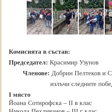
Комисията в състав:
Председател:
Красимир Узунов
Членове:
Добрин Пелтеков и С
излъчи следните побе
I място
Йоана Сотирофска – II в клас
Никола Пехливанов – III г клас