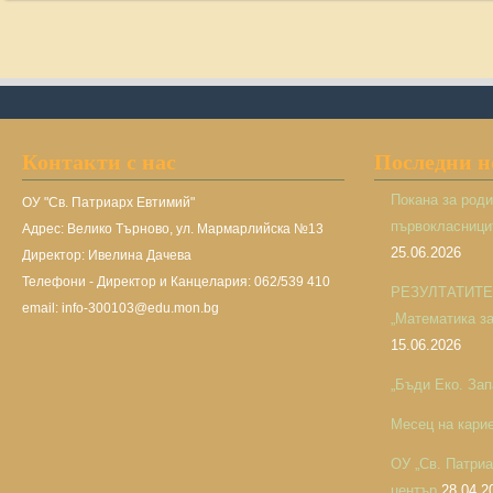
Контакти с нас
Последни 
Покана за род
ОУ "Св. Патриарх Евтимий"
първокласницит
Адрес: Велико Търново, ул. Мармарлийска №13
25.06.2026
Директор: Ивелина Дачева
Телефони - Директор и Канцелария: 062/539 410
РЕЗУЛТАТИТЕ н
email: info-300103@edu.mon.bg
„Математика за 
15.06.2026
„Бъди Еко. Зап
Месец на кари
ОУ „Св. Патри
център
28.04.2