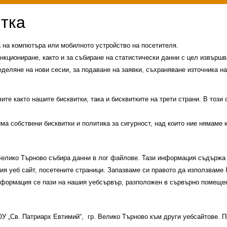
а на компютъра или мобилното устройство на посетителя.
нкциониране, както и за събиране на статистически данни с цел извършва
еделяне на нови сесии, за подаване на заявки, съхраняване източника на
те както нашите бисквитки, така и бисквитките на трети страни. В този
има собствени бисквитки и политика за сигурност, над които ние нямаме 
 Велико Търново събира данни в лог файлове. Тази информация съдържа 
шия уеб сайт, посетените страници. Запазваме си правото да използваме
информация се пази на нашия уебсървър, разположен в сървърно помещен
и
История на училището
Контакти
Прием
 ОУ „Св. Патриарх Евтимий“, гр. Велико Търново към други уебсайтове.