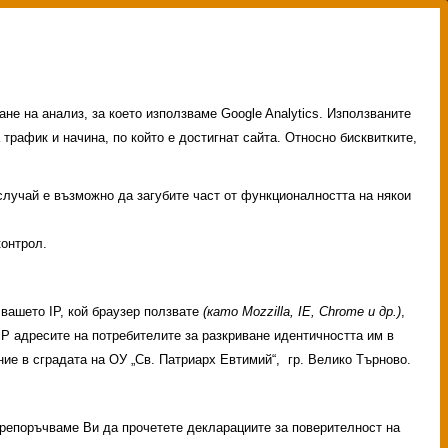
не на анализ, за което използваме Google Analytics. Използваните
 трафик и начина, по който е достигнат сайта. Относно бисквитките,
 случай е възможно да загубите част от функционалността на някои
контрол.
вашето IP, кой браузер ползвате
(като Mozzilla, IE, Chrome и др.)
,
 IP адресите на потребителите за разкриване идентичността им в
ие в сградата на ОУ „Св. Патриарх Евтимий“, гр. Велико Търново.
 Препоръчваме Ви да прочетете декларациите за поверителност на