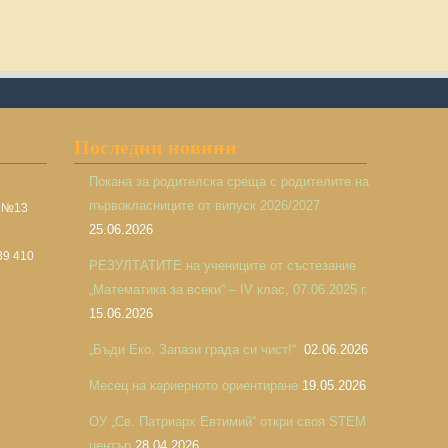
Последни новини
Покана за родителска среща с родителите на
първокласниците от випуск 2026/2027
а №13
25.06.2026
39 410
РЕЗУЛТАТИТЕ на учениците от състезание
„Математика за всеки“ – IV клас, 07.06.2025 г.
15.06.2026
„Бъди Еко. Запази града си чист!“
02.06.2026
Месец на кариерното ориентиране
19.05.2026
ОУ „Св. Патриарх Евтимий“ откри своя STEM
център
28.04.2026