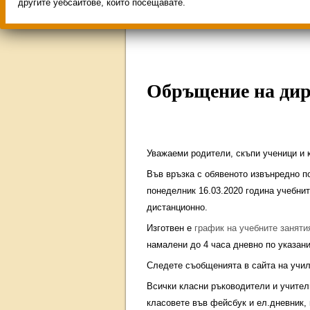
Свободни места за учен
другите уебсайтове, които посещавате.
ИНОВАЦИЯ 2026
Олим
Обръщение на дир
Уважаеми родители, скъпи ученици и 
Във връзка с обявеното извънредно по
понеделник 16.03.2020 година учебни
дистанционно.
Изготвен е
график на учебните занят
намалени до 4 часа дневно по указани
Следете съобщенията в сайта на учил
Всички класни ръководители и учител
класовете във фейсбук и ел.дневник,