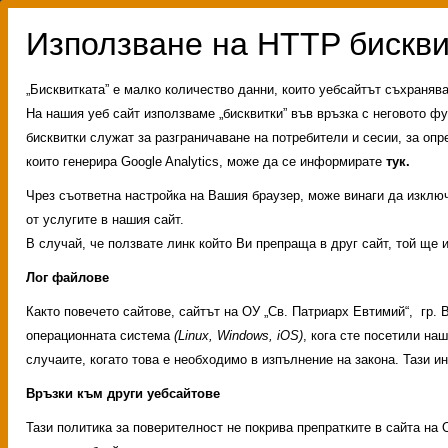
„Бисквитката” е малко количество данни, които уебсайтът съхраняв
На нашия уеб сайт използваме „бисквитки” във връзка с неговото фу
бисквитки служат за разграничаване на потребители и сесии, за опр
които генерира Google Analytics, може да се информирате
тук.
Чрез съответна настройка на Вашия браузер, може винаги да изключи
от услугите в нашия сайт.
В случай, че ползвате линк който Ви препраща в друг сайт, той ще 
Лог файлове
Както повечето сайтове, сайтът на ОУ „Св. Патриарх Евтимий“, гр.
операционната система
(Linux, Windows, iOS)
, кога сте посетили на
случаите, когато това е необходимо в изпълнение на закона. Тази 
Връзки към други уебсайтове
Административни услуг
Тази политика за поверителност не покрива препратките в сайта на