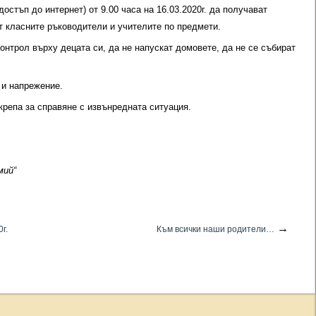
достъп до интернет) от 9.00 часа на 16.03.2020г. да получават
 класните ръководители и учителите по предмети.
нтрол върху децата си, да не напускат домовете, да не се събират
 и напрежение.
крепа за справяне с извънредната ситуация.
мий“
→
г.
Към всички наши родители…