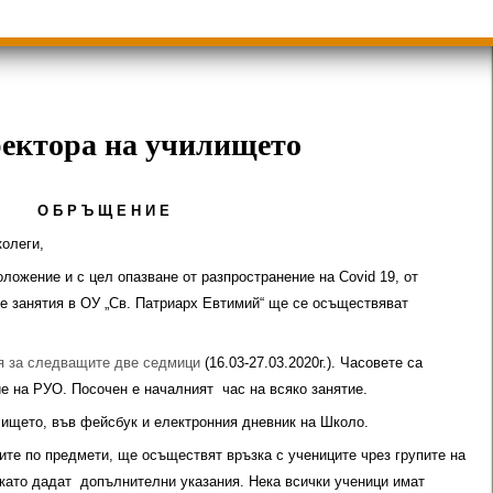
ици
Групи ЗИ 2025/2026 учебна год.
пиади 2025/2026
ектора на училището
О Б Р Ъ Щ Е Н И Е
колеги,
ложение и с цел опазване от разпространение на Covid 19, от
те занятия в ОУ „Св. Патриарх Евтимий“ ще се осъществяват
ия за следващите две седмици
(16.03-27.03.2020г.). Часовете са
е на РУО. Посочен е началният час на всяко занятие.
ището, във фейсбук и електронния дневник на Школо.
ите по предмети, ще осъществят връзка с учениците чрез групите на
 като дадат допълнителни указания. Нека всички ученици имат