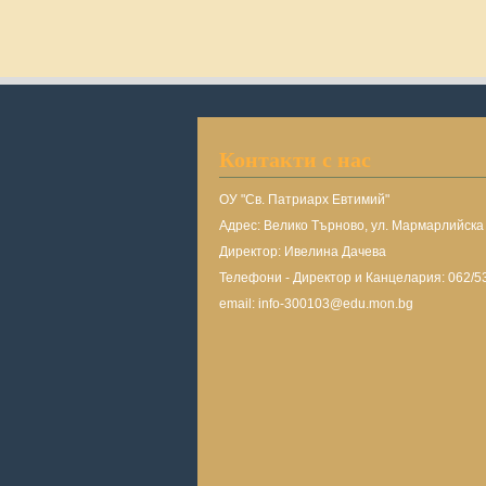
Контакти с нас
ОУ "Св. Патриарх Евтимий"
Адрес: Велико Търново, ул. Мармарлийск
Директор: Ивелина Дачева
Телефони - Директор и Канцелария: 062/5
email: info-300103@edu.mon.bg