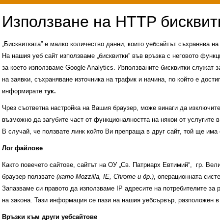
„Бисквитката” е малко количество данни, които уебсайтът съхранява н
На нашия уеб сайт използваме „бисквитки” във връзка с неговото функц
за което използваме Google Analytics. Използваните бисквитки служат з
на заявки, съхраняване източника на трафик и начина, по който е достиг
информирате
тук.
Чрез съответна настройка на Вашия браузер, може винаги да изключите к
възможно да загубите част от функционалността на някои от услугите в
В случай, че ползвате линк който Ви препраща в друг сайт, той ще има 
Лог файлове
Както повечето сайтове, сайтът на ОУ „Св. Патриарх Евтимий“, гр. Ве
браузер ползвате
(като Mozzilla, IE, Chrome и др.)
, операционната сис
Запазваме си правото да използваме IP адресите на потребителите за 
на закона. Тази информация се пази на нашия уебсървър, разположен в
Административни услуги
История на училище
Връзки към други уебсайтове