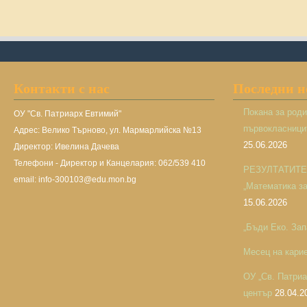
Контакти с нас
Последни 
Покана за род
ОУ "Св. Патриарх Евтимий"
първокласницит
Адрес: Велико Търново, ул. Мармарлийска №13
25.06.2026
Директор: Ивелина Дачева
Телефони - Директор и Канцелария: 062/539 410
РЕЗУЛТАТИТЕ н
email: info-300103@edu.mon.bg
„Математика за 
15.06.2026
„Бъди Еко. Зап
Месец на кари
ОУ „Св. Патри
център
28.04.2