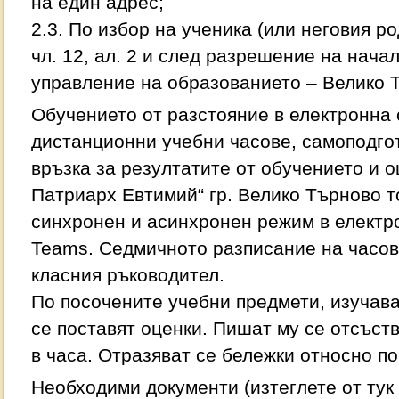
на един адрес;
2.3. По избор на ученика (или неговия р
чл. 12, ал. 2 и след разрешение на нача
управление на образованието – Велико 
Обучението от разстояние в електронна
дистанционни учебни часове, самоподго
връзка за резултатите от обучението и о
Патриарх Евтимий“ гр. Велико Търново т
синхронен и асинхронен режим в елект
Teams. Седмичното разписание на часов
класния ръководител.
По посочените учебни предмети, изучав
се поставят оценки. Пишат му се отсъств
в часа. Отразяват се бележки относно п
Необходими документи (изтеглете от тук