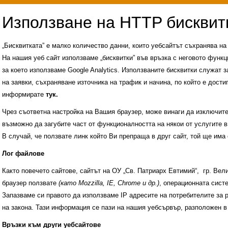
„Бисквитката” е малко количество данни, които уебсайтът съхранява н
На нашия уеб сайт използваме „бисквитки” във връзка с неговото функц
за което използваме Google Analytics. Използваните бисквитки служат з
на заявки, съхраняване източника на трафик и начина, по който е достиг
информирате
тук.
Чрез съответна настройка на Вашия браузер, може винаги да изключите к
възможно да загубите част от функционалността на някои от услугите в
В случай, че ползвате линк който Ви препраща в друг сайт, той ще има 
Лог файлове
Както повечето сайтове, сайтът на ОУ „Св. Патриарх Евтимий“, гр. Ве
браузер ползвате
(като Mozzilla, IE, Chrome и др.)
, операционната сис
Запазваме си правото да използваме IP адресите на потребителите за 
на закона. Тази информация се пази на нашия уебсървър, разположен в
Административни услуги
История на учили
Връзки към други уебсайтове