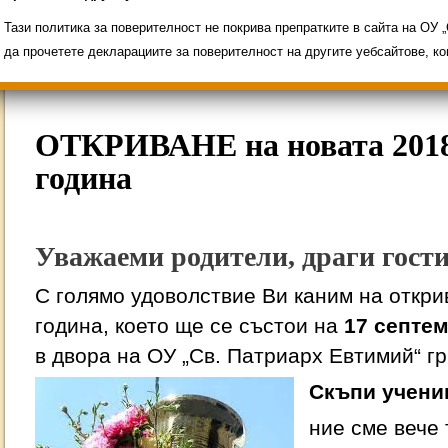
Свободни места за ученици
Групи ЗИ 2025/2
ИНОВАЦИЯ 2026
Олимпиади 2025/2026
Тази политика за поверителност не покрива препратките в сайта на ОУ
да прочетете декларациите за поверителност на другите уебсайтове, к
ОТКРИВАНЕ на новата 2018
година
Уважаеми родители, драги гости
С голямо удоволствие Ви каним на откри
година, което ще се състои на
17 септем
в двора на ОУ „Св. Патриарх Евтимий“ гр
Скъпи учени
ние сме вече 