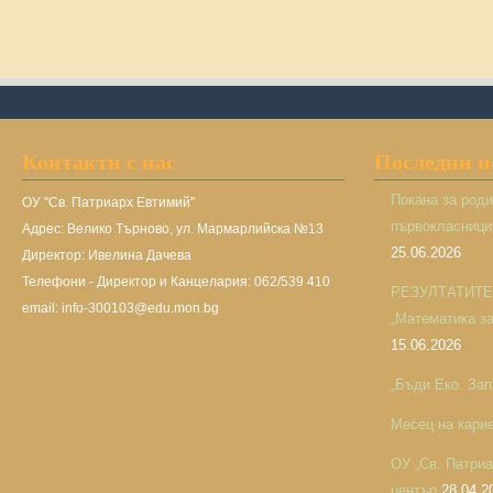
Контакти с нас
Последни 
Покана за род
ОУ "Св. Патриарх Евтимий"
първокласницит
Адрес: Велико Търново, ул. Мармарлийска №13
25.06.2026
Директор: Ивелина Дачева
Телефони - Директор и Канцелария: 062/539 410
РЕЗУЛТАТИТЕ н
email: info-300103@edu.mon.bg
„Математика за 
15.06.2026
„Бъди Еко. Зап
Месец на кари
ОУ „Св. Патри
център
28.04.2