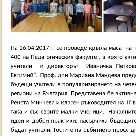
На 26.04.2017 г. се проведе кръгла маса
на 
400 на Педагогическия факултет, в която акт
учители
и директорът
Иваничка Петков
Евтимий“.
Проф. дпн Мариана Мандева предс
бъдещи учители в популяризирането на чете
региони на България. Представена бе активн
Ренета Минчева и класен ръководител на
II
“в
така и със своите малки ученици.
Началните
идеи и добри практики, насърчиха бъдещите
бъдат учители. Гостите на събитието проф. д