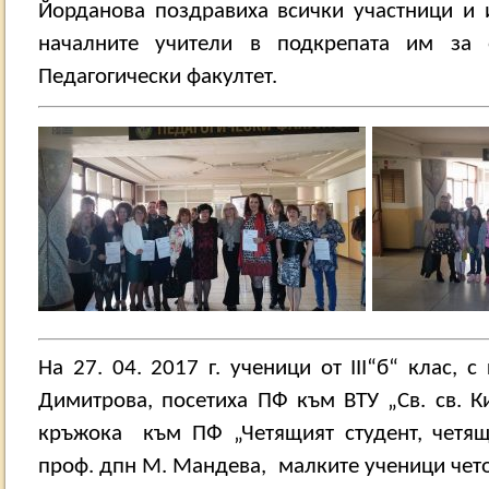
Йорданова поздравиха всички участници и 
началните учители в подкрепата им за 
Педагогически факултет.
На 27. 04. 2017 г. ученици от
III
“б“ клас, с
Димитрова, посетиха ПФ към ВТУ „Св. св. К
кръжока
към ПФ „Четящият студент, четящ
проф. дпн М. Мандева,
малките ученици чето