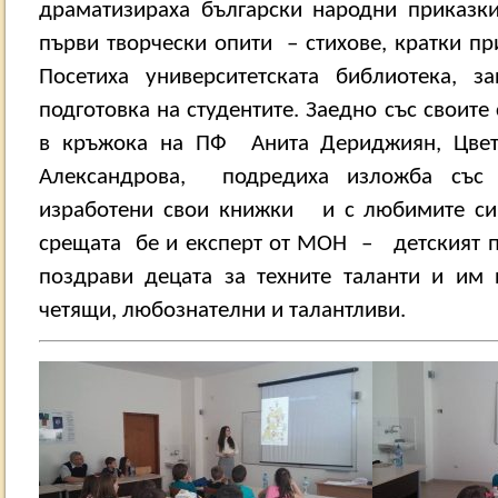
драматизираха български народни приказк
първи творчески опити
– стихове, кратки пр
Посетиха университетската библиотека, з
подготовка на студентите. Заедно със своите
в кръжока на ПФ
Анита Дериджиян, Цве
Александрова,
подредиха изложба съ
изработени свои книжки
и с любимите си
срещата
бе и експерт от МОН
–
детският 
поздрави децата за техните таланти и им 
четящи, любознателни и талантливи.