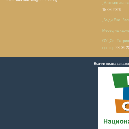
email: info-300103@edu.mon.bg
„Математика за 
15.06.2026
„Бъди Еко. Зап
Месец на кари
ОУ „Св. Патри
център
28.04.2
Всички права запаз