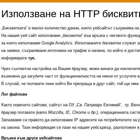
„Бисквитката” е малко количество данни, които уебсайтът съхранява н
На нашия уеб сайт използваме „бисквитки” във връзка с неговото функц
за което използваме Google Analytics. Използваните бисквитки служат з
на заявки, съхраняване източника на трафик и начина, по който е достиг
информирате
тук.
Чрез съответна настройка на Вашия браузер, може винаги да изключите к
възможно да загубите част от функционалността на някои от услугите в
В случай, че ползвате линк който Ви препраща в друг сайт, той ще има 
Лог файлове
Както повечето сайтове, сайтът на ОУ „Св. Патриарх Евтимий“, гр. Ве
браузер ползвате
(като Mozzilla, IE, Chrome и др.)
, операционната сис
Запазваме си правото да използваме IP адресите на потребителите за 
на закона. Тази информация се пази на нашия уебсървър, разположен в
Административни услуги
История на учили
Връзки към други уебсайтове