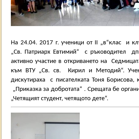
На 24.04. 2017 г. ученици от
II
„в“клас
и кл
„Св. Патриарх Евтимий“
с ръководител
д
активно участие в откриването на
Седмицат
към ВТУ „Св. св.
Кирил и Методий“. Уч
дискутираха
с писателката Тоня Борисова, 
„Приказка за добротата“ . Срещата бе орга
„Четящият студент, четящото дете“.