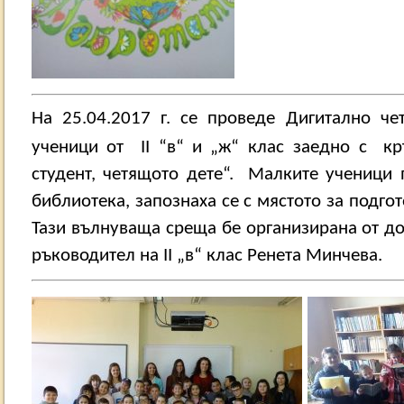
На 25.04.2017 г. се проведе Дигитално че
ученици от
II
“в“ и „ж“ клас
заедно с
кр
студент, четящото дете“.
Малките ученици 
библиотека, запознаха се с мястото за подго
Тази вълнуваща среща бе организирана от д
ръководител на
II
„в“ клас Ренета Минчева.