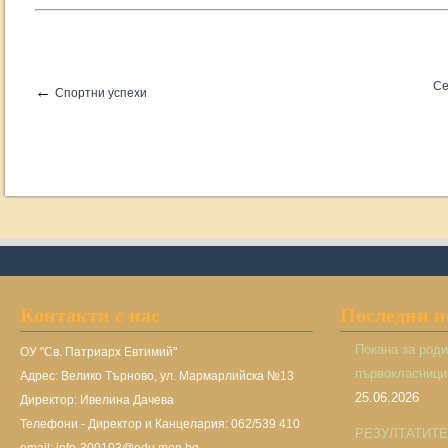
Се
←
Спортни успехи
Контакти с нас
Последни 
Покана за род
ОУ "Св. Патриарх Евтимий"
първокласницит
Адрес: Велико Търново, ул. Мармарлийска №13
25.06.2026
Директор: Ивелина Дачева
Телефони - Директор и Канцелария: 062/539 410
РЕЗУЛТАТИТЕ н