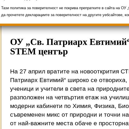
Свободни места за ученици
Групи ЗИ 2025/2
ИНОВАЦИЯ 2026
Олимпиади 2025/2026
Тази политика за поверителност не покрива препратките в сайта на ОУ
да прочетете декларациите за поверителност на другите уебсайтове, к
ОУ „Св. Патриарх Евтимий“
STEM център
На 27 април вратите на новооткрития СТ
Патриарх Евтимий“ широко се отвориха, 
ученици и учители в света на природните
разположен на четвъртия етаж на учили
модерни кабинети по Химия, Физика, Би
съвременен микс от природни и точни на
от най-важните места обаче е просторна