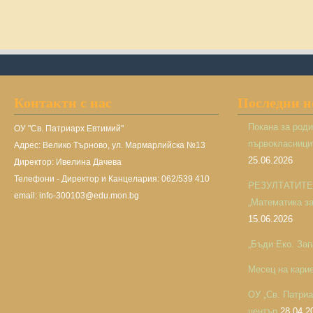
Контакти с нас
Последни 
Покана за род
ОУ "Св. Патриарх Евтимий"
първокласницит
Адрес: Велико Търново, ул. Мармарлийска №13
25.06.2026
Директор: Ивелина Дачева
Телефони - Директор и Канцелария: 062/539 410
РЕЗУЛТАТИТЕ н
email: info-300103@edu.mon.bg
„Математика за 
15.06.2026
„Бъди Еко. Зап
Месец на кари
ОУ „Св. Патри
център
28.04.2