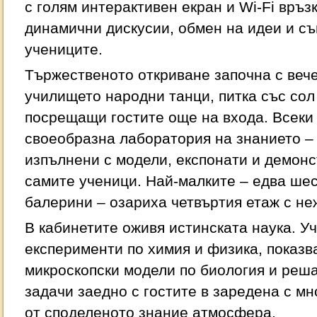
с голям интерактивен екран и Wi-Fi връз
динамични дискусии, обмен на идеи и с
учениците.
Тържественото откриване започна с веч
училището народни танци, питка със сол
посрещащи гостите още на входа. Всеки 
своеобразна лаборатория на знанието –
изпълнени с модели, експонати и демонс
самите ученици. Най-малките – едва ш
балерини – озариха четвъртия етаж с не
В кабинетите оживя истинската наука. 
експерименти по химия и физика, показв
микроскопски модели по биология и реш
задачи заедно с гостите в заредена с м
от споделеното знание атмосфера.