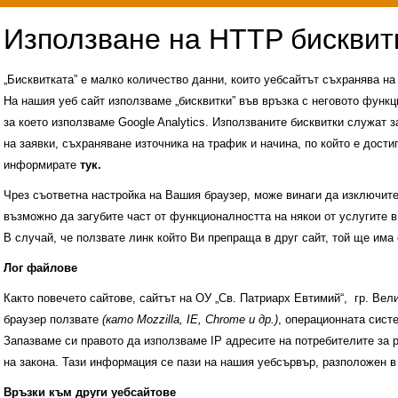
„Бисквитката” е малко количество данни, които уебсайтът съхранява н
На нашия уеб сайт използваме „бисквитки” във връзка с неговото функц
за което използваме Google Analytics. Използваните бисквитки служат з
на заявки, съхраняване източника на трафик и начина, по който е достиг
информирате
тук.
Чрез съответна настройка на Вашия браузер, може винаги да изключите к
възможно да загубите част от функционалността на някои от услугите в
В случай, че ползвате линк който Ви препраща в друг сайт, той ще има 
Лог файлове
Както повечето сайтове, сайтът на ОУ „Св. Патриарх Евтимий“, гр. Ве
браузер ползвате
(като Mozzilla, IE, Chrome и др.)
, операционната сис
Запазваме си правото да използваме IP адресите на потребителите за 
на закона. Тази информация се пази на нашия уебсървър, разположен в
Административни услуги
История на учили
Връзки към други уебсайтове