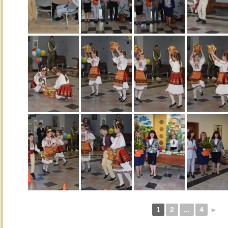
1
2
...
4
►