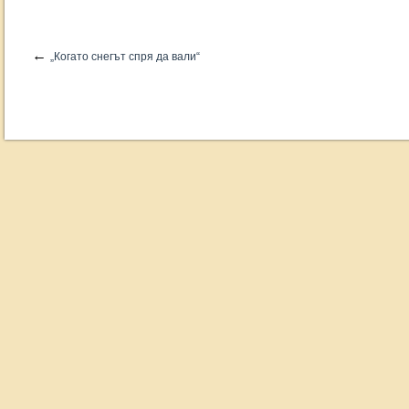
←
„Когато снегът спря да вали“