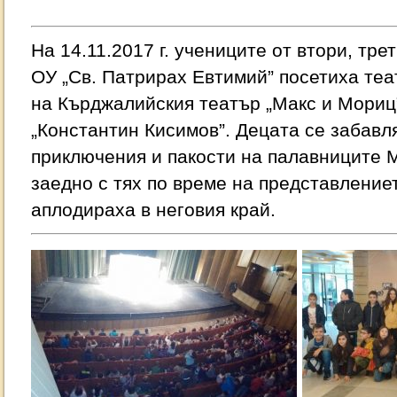
На 14.11.2017 г. учениците от втори, тре
ОУ „Св. Патрирах Евтимий” посетиха те
на Кърджалийския театър „Макс и Мориц
„Константин Кисимов”. Децата се забавл
приключения и пакости на палавниците 
заедно с тях по време на представление
аплодираха в неговия край.