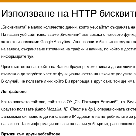
„Бисквитката” е малко количество данни, които уебсайтът съхранява н
На нашия уеб сайт използваме „бисквитки” във връзка с неговото функц
за което използваме Google Analytics. Използваните бисквитки служат з
на заявки, съхраняване източника на трафик и начина, по който е достиг
информирате
тук.
Чрез съответна настройка на Вашия браузер, може винаги да изключите к
възможно да загубите част от функционалността на някои от услугите в
В случай, че ползвате линк който Ви препраща в друг сайт, той ще има 
Лог файлове
Както повечето сайтове, сайтът на ОУ „Св. Патриарх Евтимий“, гр. Ве
браузер ползвате
(като Mozzilla, IE, Chrome и др.)
, операционната сис
Запазваме си правото да използваме IP адресите на потребителите за 
на закона. Тази информация се пази на нашия уебсървър, разположен в
Административни услуги
История на учили
Връзки към други уебсайтове