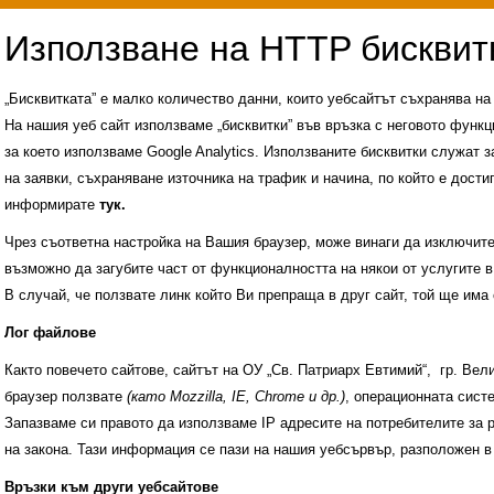
„Бисквитката” е малко количество данни, които уебсайтът съхранява н
На нашия уеб сайт използваме „бисквитки” във връзка с неговото функц
за което използваме Google Analytics. Използваните бисквитки служат з
на заявки, съхраняване източника на трафик и начина, по който е достиг
информирате
тук.
Чрез съответна настройка на Вашия браузер, може винаги да изключите к
възможно да загубите част от функционалността на някои от услугите в
В случай, че ползвате линк който Ви препраща в друг сайт, той ще има 
Лог файлове
Както повечето сайтове, сайтът на ОУ „Св. Патриарх Евтимий“, гр. Ве
браузер ползвате
(като Mozzilla, IE, Chrome и др.)
, операционната сис
Запазваме си правото да използваме IP адресите на потребителите за 
на закона. Тази информация се пази на нашия уебсървър, разположен в
Административни услуги
История на учили
Връзки към други уебсайтове