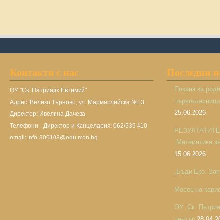
Контакти с нас
Последни 
Покана за род
ОУ "Св. Патриарх Евтимий"
първокласницит
Адрес: Велико Търново, ул. Мармарлийска №13
25.06.2026
Директор: Ивелина Дачева
Телефони - Директор и Канцелария: 062/539 410
РЕЗУЛТАТИТЕ н
email: info-300103@edu.mon.bg
„Математика за 
15.06.2026
„Бъди Еко. Зап
Месец на кари
ОУ „Св. Патри
център
28.04.2