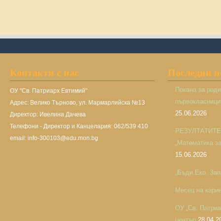
Контакти с нас
Последни 
Покана за род
ОУ "Св. Патриарх Евтимий"
първокласницит
Адрес: Велико Търново, ул. Мармарлийска №13
25.06.2026
Директор: Ивелина Дачева
Телефони - Директор и Канцелария: 062/539 410
РЕЗУЛТАТИТЕ н
email: info-300103@edu.mon.bg
„Математика за 
15.06.2026
„Бъди Еко. Зап
Месец на кари
ОУ „Св. Патри
център
28.04.2