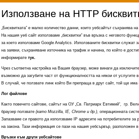
„Бисквитката” е малко количество данни, които уебсайтът съхранява н
На нашия уеб сайт използваме „бисквитки” във връзка с неговото функц
за което използваме Google Analytics. Използваните бисквитки служат з
на заявки, съхраняване източника на трафик и начина, по който е достиг
информирате
тук.
Чрез съответна настройка на Вашия браузер, може винаги да изключите к
възможно да загубите част от функционалността на някои от услугите в
В случай, че ползвате линк който Ви препраща в друг сайт, той ще има 
Лог файлове
Както повечето сайтове, сайтът на ОУ „Св. Патриарх Евтимий“, гр. Ве
браузер ползвате
(като Mozzilla, IE, Chrome и др.)
, операционната сис
Запазваме си правото да използваме IP адресите на потребителите за 
на закона. Тази информация се пази на нашия уебсървър, разположен в
Административни услуги
История на учили
Връзки към други уебсайтове