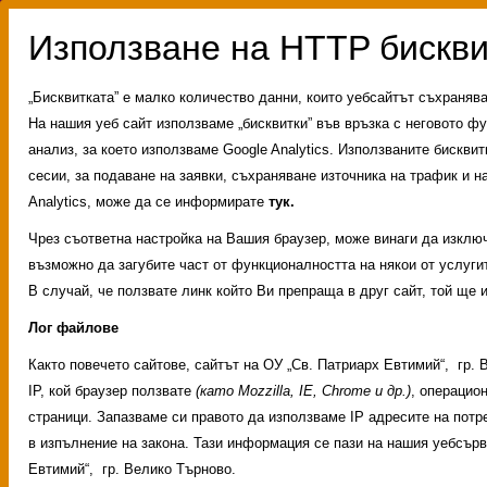
„Бисквитката” е малко количество данни, които уебсайтът съхраняв
На нашия уеб сайт използваме „бисквитки” във връзка с неговото фу
анализ, за което използваме Google Analytics. Използваните бискви
сесии, за подаване на заявки, съхраняване източника на трафик и на
Analytics, може да се информирате
тук.
Чрез съответна настройка на Вашия браузер, може винаги да изключи
възможно да загубите част от функционалността на някои от услугит
В случай, че ползвате линк който Ви препраща в друг сайт, той ще 
Лог файлове
Както повечето сайтове, сайтът на ОУ „Св. Патриарх Евтимий“, гр
Административни услуги
История на училище
IP, кой браузер ползвате
(като Mozzilla, IE, Chrome и др.)
, операцио
Свободни места за ученици
Групи ЗИ 2025/2026
страници. Запазваме си правото да използваме IP адресите на потр
ИНОВАЦИЯ 2026
Олимпиади 2025/2026
в изпълнение на закона. Тази информация се пази на нашия уебсър
Евтимий“, гр. Велико Търново.