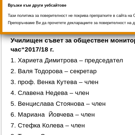
Връзки към други уебсайтове
Проект
„Твоят час“
в ОУ „Св. Патриарх 
Тази политика за поверителност не покрива препратките в сайта на 
учебната 2017/2018 година с 29 групи по
Препоръчваме Ви да прочетете декларациите за поверителност на д
обучителни затруднения.
Училищен съвет за обществен монитор
час“2017/18 г.
1. Хариета Димитрова – председател
2. Валя Тодорова – секретар
3. проф. Венка Кутева – член
4. Славена Недева – член
5. Венцислава Стоянова – член
6. Мариана Йовчева – член
7. Стефка Колева – член