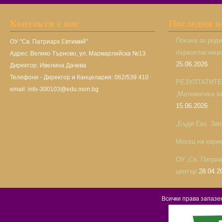
Контакти с нас
Последни 
Покана за род
ОУ "Св. Патриарх Евтимий"
първокласницит
Адрес: Велико Търново, ул. Мармарлийска №13
25.06.2026
Директор: Ивелина Дачева
Телефони - Директор и Канцелария: 062/539 410
РЕЗУЛТАТИТЕ н
email: info-300103@edu.mon.bg
„Математика за 
15.06.2026
„Бъди Еко. Зап
Месец на кари
ОУ „Св. Патри
център
28.04.2
Всички права запаз