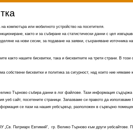
а на компютъра или мобилното устройство на посетителя.
нкциониране, както и за събиране на статистически данни с цел извършва
еделяне на нови сесии, за подаване на заявки, съхраняване източника на
те както нашите бисквитки, така и бисквитките на трети страни. В този
има собствени бисквитки и политика за сигурност, над които ние нямаме 
 Велико Търново събира данни в лог файлове. Тази информация съдържа 
шия уеб сайт, посетените страници. Запазваме си правото да използваме
информация се пази на нашия уебсървър, разположен в сървърно помещен
История на училището
Контакти
Прием
 ОУ „Св. Патриарх Евтимий“, гр. Велико Търново към други уебсайтове.