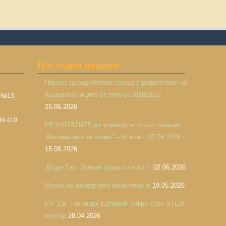
Последни новини
Покана за родителска среща с родителите на
първокласниците от випуск 2026/2027
а №13
25.06.2026
39 410
РЕЗУЛТАТИТЕ на учениците от състезание
„Математика за всеки“ – IV клас, 07.06.2025 г.
15.06.2026
„Бъди Еко. Запази града си чист!“
02.06.2026
Месец на кариерното ориентиране
19.05.2026
ОУ „Св. Патриарх Евтимий“ откри своя STEM
център
28.04.2026