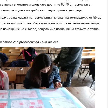
 загрява в котлите и след като достигне 60-70 0, термостатът
 помпа, се подава по тръби към радиаторите в училище.
ираха за нагласата на термостатния клапан на температура от 55 до
улта на котлите. Това обаче много зависи от външната температура
то помещение не е топло, защото има изолация на тръбите с топла
н отряд 2“ с ръководител Таня Илиева