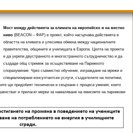
и
Групи ЗИ 2025/2026 учебна год.
ди 2025/2026
Мост между действията за климата на европейско и на местно
ниво
(BEACON – ФАР) е проект, който насърчава действията в
областта на климата и улеснява обмена между националните
правителства, общините и училищата в Европа. Целта на проекта
е да укрепи двустранното и многостранното сътрудничество и да
създаде общ стремеж за осъществяване на Парижкото
споразумение. Чрез съвместно обучение, изграждане на мрежи и
специализирани консултантски услуги, създателите на политики,
ите ще придобият технически и свързани с процеса умения, които
ршенстват и прилагат мерки за намаляване на емисиите на парникови