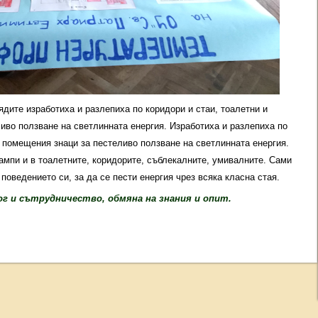
ядите изработиха и разлепиха по коридори и стаи, тоалетни и
иво ползване на светлинната енергия. Изработиха и разлепиха по
и помещения знаци за пестеливо ползване на светлинната енергия.
мпи и в тоалетните, коридорите, съблекалните, умивалните. Сами
поведението си, за да се пести енергия чрез всяка класна стая.
г и сътрудничество, обмяна на знания и опит.