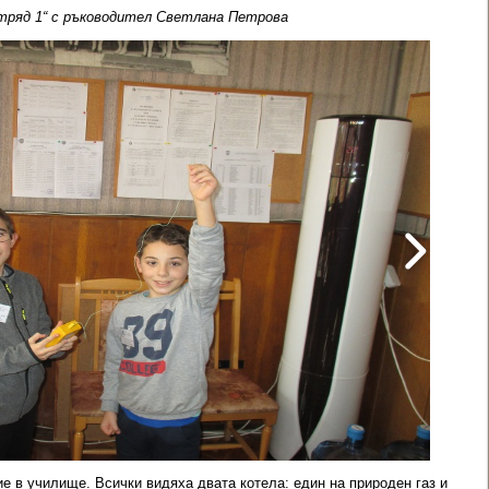
отряд 1“ с ръководител Светлана Петрова
е в училище. Всички видяха двата котела: един на природен газ и