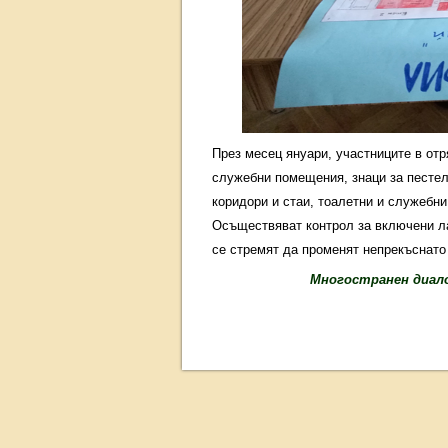
През месец януари, участниците в отр
служебни помещения, знаци за пестел
коридори и стаи, тоалетни и служебн
Осъществяват контрол за включени ла
се стремят да променят непрекъснато 
Многостранен диало