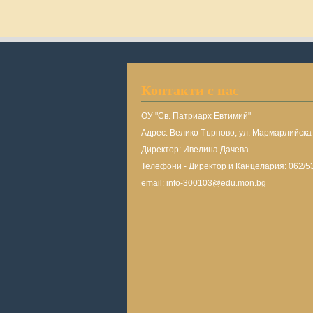
Контакти с нас
ОУ "Св. Патриарх Евтимий"
Адрес: Велико Търново, ул. Мармарлийск
Директор: Ивелина Дачева
Телефони - Директор и Канцелария: 062/5
email: info-300103@edu.mon.bg