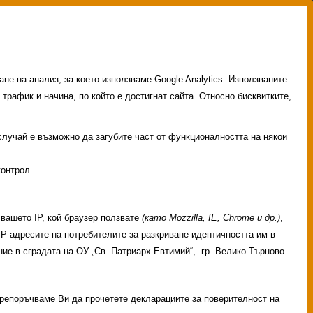
не на анализ, за което използваме Google Analytics. Използваните
 трафик и начина, по който е достигнат сайта. Относно бисквитките,
 случай е възможно да загубите част от функционалността на някои
контрол.
вашето IP, кой браузер ползвате
(като Mozzilla, IE, Chrome и др.)
,
 IP адресите на потребителите за разкриване идентичността им в
ие в сградата на ОУ „Св. Патриарх Евтимий“, гр. Велико Търново.
 Препоръчваме Ви да прочетете декларациите за поверителност на