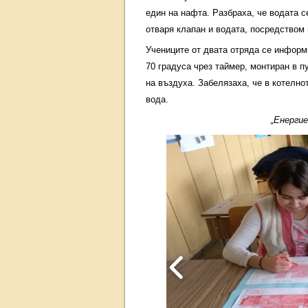
един на нафта. Разбраха, че водата се
отваря клапан и водата, посредством
Учениците от двата отряда се информ
70 градуса чрез таймер, монтиран в п
на въздуха. Забелязаха, че в котелно
вода.
„Енергие