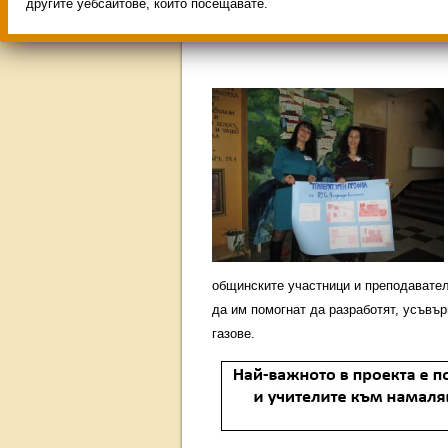
Свободни места за учениц
другите уебсайтове, които посещавате.
ИНОВАЦИЯ 2026
Олимпиа
общинските участници и преподавател
да им помогнат да разработят, усъвъ
газове.