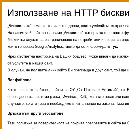
„Бисквитката” е малко количество данни, които уебсайтът съхраняв
На нашия уеб сайт използваме „бисквитки” във връзка с неговото фу
бисквитки служат за разграничаване на потребители и сесии, за опр
които генерира Google Analytics, може да се информирате
тук.
Чрез съответна настройка на Вашия браузер, може винаги да изключи
от услугите в нашия сайт.
В случай, че ползвате линк който Ви препраща в друг сайт, той ще 
Лог файлове
Както повечето сайтове, сайтът на ОУ „Св. Патриарх Евтимий“, гр.
операционната система
(Linux, Windows, iOS)
, кога сте посетили на
случаите, когато това е необходимо в изпълнение на закона. Тази 
Връзки към други уебсайтове
Административни услуги
Тази политика за поверителност не покрива препратките в сайта на