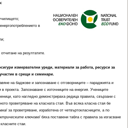
ости в училището са:
училището;
енергопотреблението в
пи;
 отчитане на резултатите.
осигури измервателни уреди, материали за работа, ресурси за
участие в срещи и семинари.
авяне на баджове и запознаване с отговорниците – параджията и
в проекта. Запознаване с източниците на енергия. Учениците
ченици, като нагледно демонстрираха редица правила, свързани с
ното проветряване на класната стая. Във всяка класна стая бе
вка
/ за проветряване, изработена от четвъртокласниците, а по
ектрическите ключове
/ бяха поставени табла с правила за изгасване
 класните стаи.