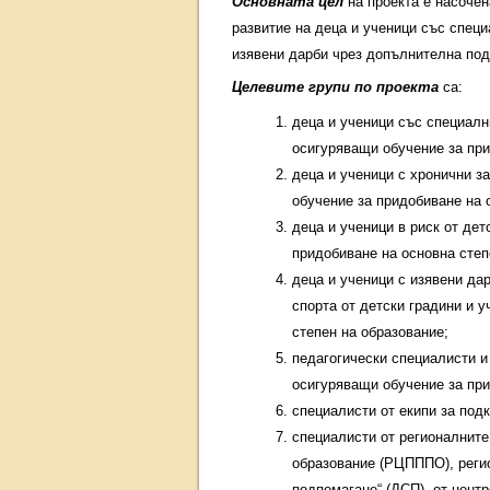
Основната цел
на проекта е насочен
развитие на деца и ученици със специ
изявени дарби чрез допълнителна под
Целевите групи по проекта
са:
деца и ученици със специалн
осигуряващи обучение за при
деца и ученици с хронични з
обучение за придобиване на 
деца и ученици в риск от дет
придобиване на основна степ
деца и ученици с изявени дар
спорта от детски градини и 
степен на образование;
педагогически специалисти и
осигуряващи обучение за при
специалисти от екипи за подк
специалисти от регионалните
образование (РЦПППО), регио
подпомагане“ (ДСП), от цент