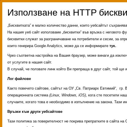
„Бисквитката” е малко количество данни, които уебсайтът съхраняв
На нашия уеб сайт използваме „бисквитки” във връзка с неговото фу
бисквитки служат за разграничаване на потребители и сесии, за опр
които генерира Google Analytics, може да се информирате
тук.
Чрез съответна настройка на Вашия браузер, може винаги да изключи
от услугите в нашия сайт.
В случай, че ползвате линк който Ви препраща в друг сайт, той ще 
Лог файлове
Както повечето сайтове, сайтът на ОУ „Св. Патриарх Евтимий“, гр.
операционната система
(Linux, Windows, iOS)
, кога сте посетили на
случаите, когато това е необходимо в изпълнение на закона. Тази 
Връзки към други уебсайтове
Административни услуги
Тази политика за поверителност не покрива препратките в сайта на