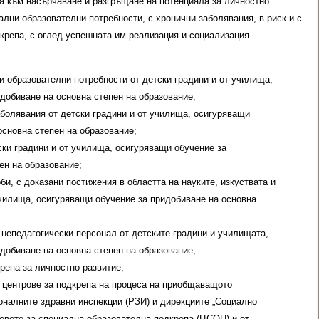
а към насърчаване и разгръщане на потенциала за личностно
ални образователни потребности, с хронични заболявания, в риск и с
крепа, с оглед успешната им реализация и социализация.
и образователни потребности от детски градини и от училища,
добиване на основна степен на образование;
аболявания от детски градини и от училища, осигуряващи
основна степен на образование;
ски градини и от училища, осигуряващи обучение за
ен на образование;
би, с доказани постижения в областта на науките, изкуствата и
училища, осигуряващи обучение за придобиване на основна
 непедагогически персонал от детските градини и училищата,
добиване на основна степен на образование;
репа за личностно развитие;
 центрове за подкрепа на процеса на приобщаващото
налните здравни инспекции (РЗИ) и дирекциите „Социално
ровете за специална образователна подкрепа (ЦСОП) и от