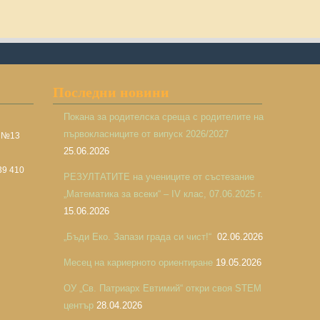
Последни новини
Покана за родителска среща с родителите на
първокласниците от випуск 2026/2027
а №13
25.06.2026
39 410
РЕЗУЛТАТИТЕ на учениците от състезание
„Математика за всеки“ – IV клас, 07.06.2025 г.
15.06.2026
„Бъди Еко. Запази града си чист!“
02.06.2026
Месец на кариерното ориентиране
19.05.2026
ОУ „Св. Патриарх Евтимий“ откри своя STEM
център
28.04.2026