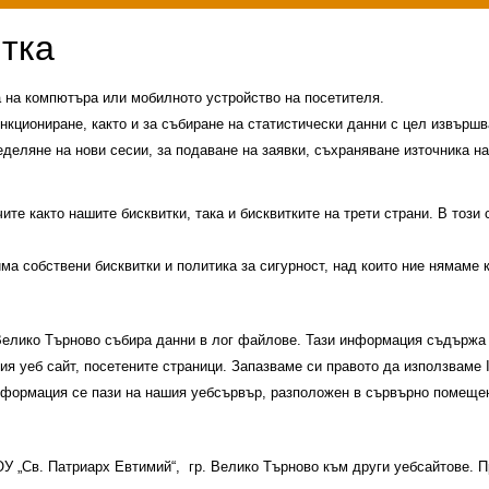
а на компютъра или мобилното устройство на посетителя.
нкциониране, както и за събиране на статистически данни с цел извършва
еделяне на нови сесии, за подаване на заявки, съхраняване източника на
те както нашите бисквитки, така и бисквитките на трети страни. В този
има собствени бисквитки и политика за сигурност, над които ние нямаме 
 Велико Търново събира данни в лог файлове. Тази информация съдържа 
шия уеб сайт, посетените страници. Запазваме си правото да използваме
информация се пази на нашия уебсървър, разположен в сървърно помещен
История на училището
Контакти
Прием
 ОУ „Св. Патриарх Евтимий“, гр. Велико Търново към други уебсайтове.