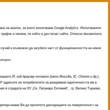
не на анализ, за което използваме Google Analytics. Използваните
 трафик и начина, по който е достигнат сайта. Относно бисквитките,
 случай е възможно да загубите част от функционалността на някои
контрол.
вашето IP, кой браузер ползвате
(като Mozzilla, IE, Chrome и др.)
,
 IP адресите на потребителите за разкриване идентичността им в
ие в сградата на ОУ „Св. Патриарх Евтимий“, гр. Велико Търново.
 Препоръчваме Ви да прочетете декларациите за поверителност на