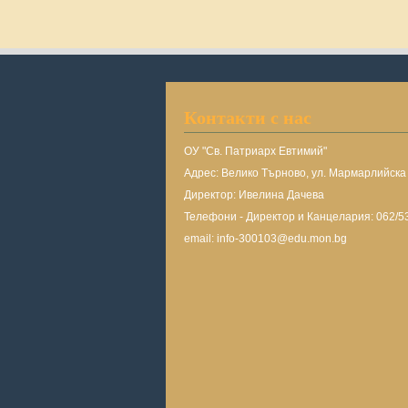
Контакти с нас
ОУ "Св. Патриарх Евтимий"
Адрес: Велико Търново, ул. Мармарлийск
Директор: Ивелина Дачева
Телефони - Директор и Канцелария: 062/5
email: info-300103@edu.mon.bg