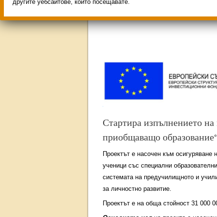
Свободни места за учениц
другите уебсайтове, които посещавате.
ИНОВАЦИЯ 2026
Олимпиа
Стартира изпълнението на
приобщаващо образование
Проектът е насочен към осигуряване н
ученици със специални образователни 
системата на предучилищното и учил
за личностно развитие.
Проектът е на обща стойност 31 000 0