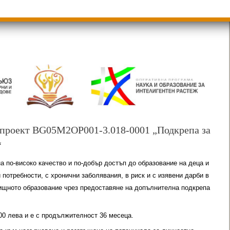
и
Групи ЗИ 2025/2026 учебна год.
ди 2025/2026
 проект BG05M2ОP001-3.018-0001 „Подкрепа за
“
а по-високо качество и по-добър достъп до образование на деца и
потребности, с хронични заболявания, в риск и с изявени дарби в
ищното образование чрез предоставяне на допълнителна подкрепа
00 лева и е с продължителност 36 месеца.