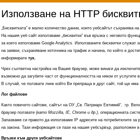
„Бисквитката” е малко количество данни, които уебсайтът съхранява н
На нашия уеб сайт използваме „бисквитки” във връзка с неговото функц
за което използваме Google Analytics. Използваните бисквитки служат з
на заявки, съхраняване източника на трафик и начина, по който е достиг
информирате
тук.
Чрез съответна настройка на Вашия браузер, може винаги да изключите к
възможно да загубите част от функционалността на някои от услугите в
В случай, че ползвате линк който Ви препраща в друг сайт, той ще има 
Лог файлове
Както повечето сайтове, сайтът на ОУ „Св. Патриарх Евтимий“, гр. Ве
браузер ползвате
(като Mozzilla, IE, Chrome и др.)
, операционната сис
Запазваме си правото да използваме IP адресите на потребителите за 
на закона. Тази информация се пази на нашия уебсървър, разположен в
Административни услуги
История на учили
Връзки към други уебсайтове