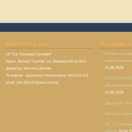
Контакти с нас
Последни 
Покана за род
ОУ "Св. Патриарх Евтимий"
първокласницит
Адрес: Велико Търново, ул. Мармарлийска №13
25.06.2026
Директор: Ивелина Дачева
Телефони - Директор и Канцелария: 062/539 410
РЕЗУЛТАТИТЕ н
email: info-300103@edu.mon.bg
„Математика за 
15.06.2026
„Бъди Еко. Зап
Месец на кари
ОУ „Св. Патри
център
28.04.2