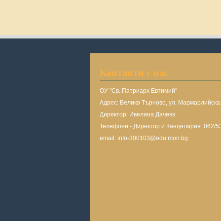
Контакти с нас
ОУ "Св. Патриарх Евтимий"
Адрес: Велико Търново, ул. Мармарлийск
Директор: Ивелина Дачева
Телефони - Директор и Канцелария: 062/5
email: info-300103@edu.mon.bg