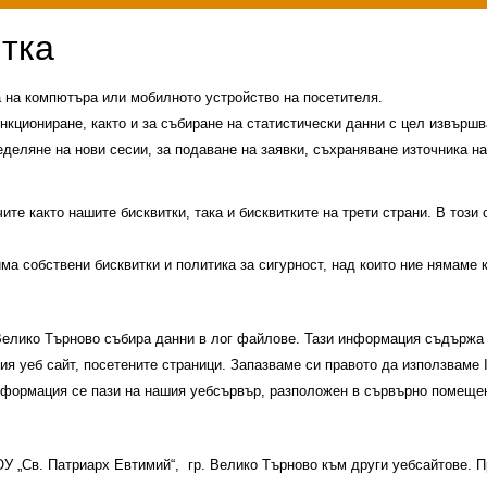
а на компютъра или мобилното устройство на посетителя.
нкциониране, както и за събиране на статистически данни с цел извършва
еделяне на нови сесии, за подаване на заявки, съхраняване източника на
те както нашите бисквитки, така и бисквитките на трети страни. В този
има собствени бисквитки и политика за сигурност, над които ние нямаме 
 Велико Търново събира данни в лог файлове. Тази информация съдържа 
шия уеб сайт, посетените страници. Запазваме си правото да използваме
информация се пази на нашия уебсървър, разположен в сървърно помещен
и
История на училището
Контакти
Прием
 ОУ „Св. Патриарх Евтимий“, гр. Велико Търново към други уебсайтове.