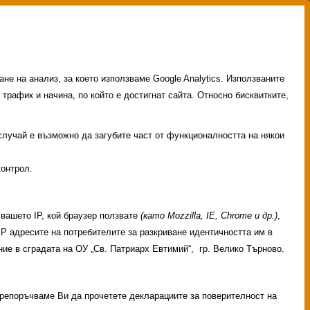
не на анализ, за което използваме Google Analytics. Използваните
 трафик и начина, по който е достигнат сайта. Относно бисквитките,
 случай е възможно да загубите част от функционалността на някои
контрол.
вашето IP, кой браузер ползвате
(като Mozzilla, IE, Chrome и др.)
,
 IP адресите на потребителите за разкриване идентичността им в
ие в сградата на ОУ „Св. Патриарх Евтимий“, гр. Велико Търново.
 Препоръчваме Ви да прочетете декларациите за поверителност на