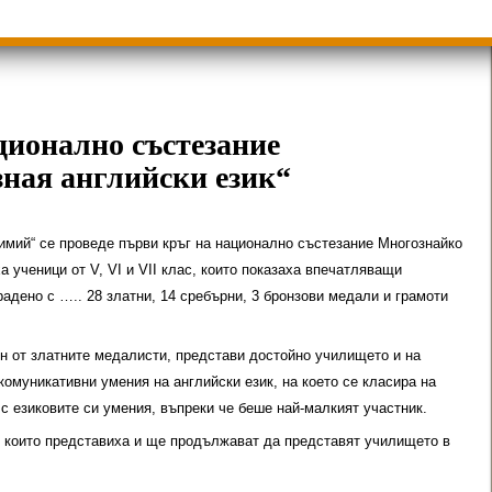
ици
Групи ЗИ 2025/2026 учебна год.
пиади 2025/2026
ционално състезание
зная английски език“
тимий“ се проведе първи кръг на национално състезание Многознайко
ха ученици от V, VI и VII клас, които показаха впечатляващи
адено с ….. 28 златни, 14 сребърни, 3 бронзови медали и грамоти
ин от златните медалисти, представи достойно училището и на
комуникативни умения на английски език, на което се класира на
с езиковите си умения, въпреки че беше най-малкият участник.
 които представиха и ще продължават да представят училището в