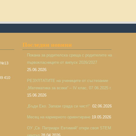
Последни новини
Покана за родителска среща с родителите на
първокласниците от випуск 2026/2027
а №13
25.06.2026
39 410
РЕЗУЛТАТИТЕ на учениците от състезание
„Математика за всеки“ – IV клас, 07.06.2025 г.
15.06.2026
„Бъди Еко. Запази града си чист!“
02.06.2026
Месец на кариерното ориентиране
19.05.2026
ОУ „Св. Патриарх Евтимий“ откри своя STEM
център
28.04.2026