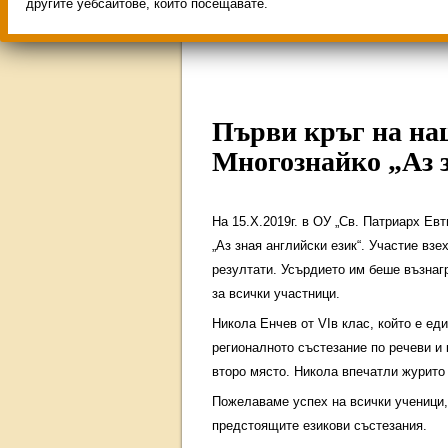
Свободни места за учен
другите уебсайтове, които посещавате.
ИНОВАЦИЯ 2026
Олим
Първи кръг на на
Многознайко „Аз 
На 15.X.2019г. в ОУ „Св. Патриарх Ев
„Аз зная английски език“. Участие взе
резултати. Усърдието им беше възнагр
за всички участници.
Никола Енчев от VIв клас, който е ед
регионалното състезание по речеви и 
второ място. Никола впечатли журито 
Пожелаваме успех на всички ученици,
предстоящите езикови състезания.