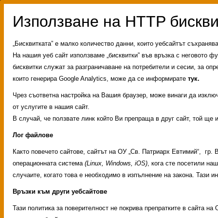
„Бисквитката” е малко количество данни, които уебсайтът съхраняв
На нашия уеб сайт използваме „бисквитки” във връзка с неговото фу
бисквитки служат за разграничаване на потребители и сесии, за опр
които генерира Google Analytics, може да се информирате
тук.
Чрез съответна настройка на Вашия браузер, може винаги да изключи
от услугите в нашия сайт.
В случай, че ползвате линк който Ви препраща в друг сайт, той ще 
Лог файлове
Както повечето сайтове, сайтът на ОУ „Св. Патриарх Евтимий“, гр.
операционната система
(Linux, Windows, iOS)
, кога сте посетили на
случаите, когато това е необходимо в изпълнение на закона. Тази 
Връзки към други уебсайтове
Административни услуг
Тази политика за поверителност не покрива препратките в сайта на