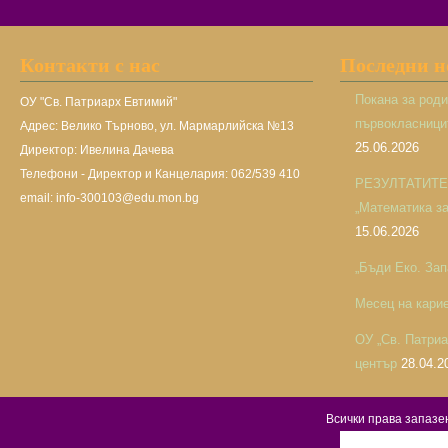
Контакти с нас
Последни 
Покана за род
ОУ "Св. Патриарх Евтимий"
първокласницит
Адрес: Велико Търново, ул. Мармарлийска №13
25.06.2026
Директор: Ивелина Дачева
Телефони - Директор и Канцелария: 062/539 410
РЕЗУЛТАТИТЕ н
email: info-300103@edu.mon.bg
„Математика за 
15.06.2026
„Бъди Еко. Зап
Месец на кари
ОУ „Св. Патри
център
28.04.2
Всички права запаз