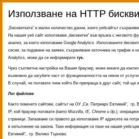
„Бисквитката” е малко количество данни, които уебсайтът съхраняв
На нашия уеб сайт използваме „бисквитки” във връзка с неговото фу
анализ, за което използваме Google Analytics. Използваните бискви
сесии, за подаване на заявки, съхраняване източника на трафик и на
Analytics, може да се информирате
тук.
Чрез съответна настройка на Вашия браузер, може винаги да изключи
възможно да загубите част от функционалността на някои от услугит
В случай, че ползвате линк който Ви препраща в друг сайт, той ще 
Лог файлове
Както повечето сайтове, сайтът на ОУ „Св. Патриарх Евтимий“, гр
Административни услуги
История на учили
IP, кой браузер ползвате
(като Mozzilla, IE, Chrome и др.)
, операцио
Свободни места за ученици
Групи ЗИ 2025/2
страници. Запазваме си правото да използваме IP адресите на потр
ИНОВАЦИЯ 2026
Олимпиади 2025/2026
в изпълнение на закона. Тази информация се пази на нашия уебсър
Евтимий“, гр. Велико Търново.