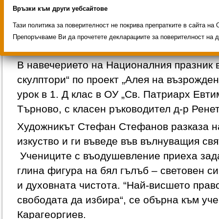
Връзки към други уебсайтове
Тази политика за поверителност не покрива препратките в сайта на 
Работилница за млади скул
Препоръчваме Ви да прочетете декларациите за поверителност на д
В навечерието на Националния празник 
скулптори“ по проект „Алея на възрожден
урок в 1. Д клас в ОУ „Св. Патриарх Евти
Търново, с класен ръководител д-р Рене
Художникът Стефан Стефанов разказа н
изкуство и ги въведе във вълнуващия свя
Учениците с въодушевление приеха зада
глина фигура на бял гълъб – световен с
и духовната чистота. “Най-висшето право
свободата да избира“, се обърна към уч
Карагеоргиев.