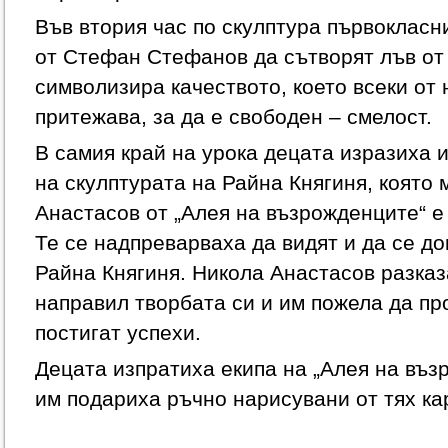
Във втория час по скулптура първокласн
от Стефан Стефанов да сътворят лъв от 
символизира качеството, което всеки от 
притежава, за да е свободен – смелост.
В самия край на урока децата изразиха 
на скулптурата на Райна Княгиня, която
Анастасов от „Алея на възрожденците“ е
Те се надпреварваха да видят и да се до
Райна Княгиня. Никола Анастасов разказ
направил творбата си и им пожела да пр
постигат успехи.
Децата изпратиха екипа на „Алея на възр
им подариха ръчно нарисувани от тях ка