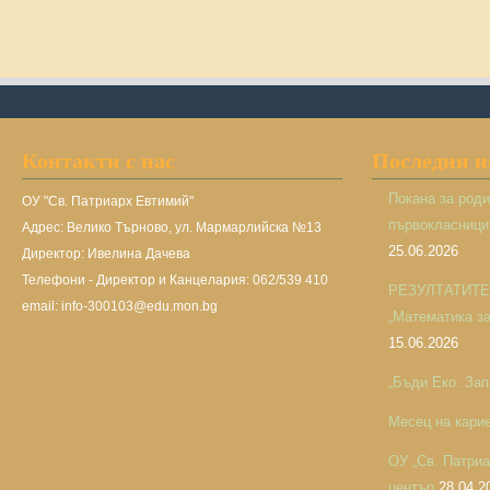
Контакти с нас
Последни 
Покана за род
ОУ "Св. Патриарх Евтимий"
първокласницит
Адрес: Велико Търново, ул. Мармарлийска №13
25.06.2026
Директор: Ивелина Дачева
Телефони - Директор и Канцелария: 062/539 410
РЕЗУЛТАТИТЕ н
email: info-300103@edu.mon.bg
„Математика за 
15.06.2026
„Бъди Еко. Зап
Месец на кари
ОУ „Св. Патри
център
28.04.2