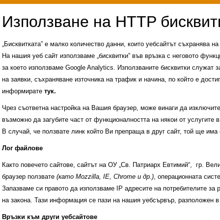
„Бисквитката” е малко количество данни, които уебсайтът съхранява н
На нашия уеб сайт използваме „бисквитки” във връзка с неговото функц
за което използваме Google Analytics. Използваните бисквитки служат з
на заявки, съхраняване източника на трафик и начина, по който е достиг
информирате
тук.
Чрез съответна настройка на Вашия браузер, може винаги да изключите к
възможно да загубите част от функционалността на някои от услугите в
В случай, че ползвате линк който Ви препраща в друг сайт, той ще има 
Лог файлове
Както повечето сайтове, сайтът на ОУ „Св. Патриарх Евтимий“, гр. Ве
браузер ползвате
(като Mozzilla, IE, Chrome и др.)
, операционната сис
Запазваме си правото да използваме IP адресите на потребителите за 
на закона. Тази информация се пази на нашия уебсървър, разположен в
Административни услуги
История на учили
Връзки към други уебсайтове