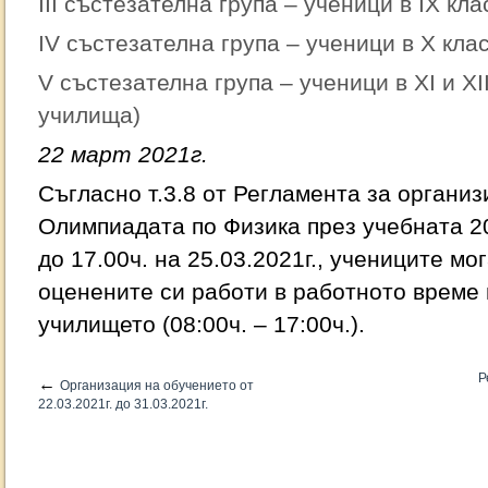
III състезателна група – ученици в IX кла
IV състезателна група – ученици в X кла
V състезателна група – ученици в XI и XI
училища)
22 март 2021г.
Съгласно т.3.8 от Регламента за органи
Олимпиадата по Физика през учебната 20
до 17.00ч. на 25.03.2021г., учениците мо
оценените си работи в работното време 
училището (08:00ч. – 17:00ч.).
Р
←
Организация на обучението от
22.03.2021г. до 31.03.2021г.