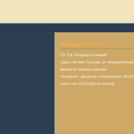
Контакти с нас
ОУ "Св. Патриарх Евтимий"
Адрес: Велико Търново, ул. Мармарлийск
Директор: Ивелина Дачева
Телефони - Директор и Канцелария: 062/5
email: info-300103@edu.mon.bg