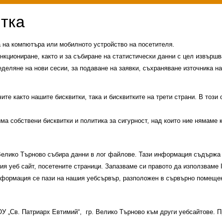
а на компютъра или мобилното устройство на посетителя.
нкциониране, както и за събиране на статистически данни с цел извършва
еделяне на нови сесии, за подаване на заявки, съхраняване източника на
те както нашите бисквитки, така и бисквитките на трети страни. В този
има собствени бисквитки и политика за сигурност, над които ние нямаме 
 Велико Търново събира данни в лог файлове. Тази информация съдържа 
шия уеб сайт, посетените страници. Запазваме си правото да използваме
информация се пази на нашия уебсървър, разположен в сървърно помещен
и
История на училището
Контакти
Прием
 ОУ „Св. Патриарх Евтимий“, гр. Велико Търново към други уебсайтове.