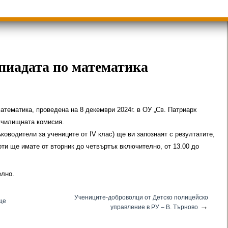
ици
Групи ЗИ 2025/2026 учебна год.
пиади 2025/2026
пиадата по математика
атематика, проведена на 8 декември 2024г. в ОУ „Св. Патриарх
 училищната комисия.
ководители за учениците от IV клас) ще ви запознаят с резултатите,
ти ще имате от вторник до четвъртък включително, от 13.00 до
елно.
Учениците-доброволци от Детско полицейско
ще
→
управление в РУ – В. Търново