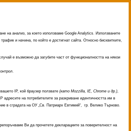
не на анализ, за което използваме Google Analytics. Използваните
 трафик и начина, по който е достигнат сайта. Относно бисквитките,
 случай е възможно да загубите част от функционалността на някои
контрол.
вашето IP, кой браузер ползвате
(като Mozzilla, IE, Chrome и др.)
,
 IP адресите на потребителите за разкриване идентичността им в
ие в сградата на ОУ „Св. Патриарх Евтимий“, гр. Велико Търново.
 Препоръчваме Ви да прочетете декларациите за поверителност на