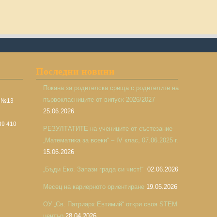
Последни новини
Покана за родителска среща с родителите на
първокласниците от випуск 2026/2027
а №13
25.06.2026
39 410
РЕЗУЛТАТИТЕ на учениците от състезание
„Математика за всеки“ – IV клас, 07.06.2025 г.
15.06.2026
„Бъди Еко. Запази града си чист!“
02.06.2026
Месец на кариерното ориентиране
19.05.2026
ОУ „Св. Патриарх Евтимий“ откри своя STEM
център
28.04.2026