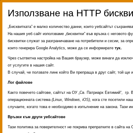
„Бисквитката” е малко количество данни, които уебсайтът съхраняв
На нашия уеб сайт използваме „бисквитки” във връзка с неговото фу
бисквитки служат за разграничаване на потребители и сесии, за опр
които генерира Google Analytics, може да се информирате
тук.
Чрез съответна настройка на Вашия браузер, може винаги да изключи
от услугите в нашия сайт.
В случай, че ползвате линк който Ви препраща в друг сайт, той ще 
Лог файлове
Както повечето сайтове, сайтът на ОУ „Св. Патриарх Евтимий“, гр.
операционната система
(Linux, Windows, iOS)
, кога сте посетили на
случаите, когато това е необходимо в изпълнение на закона. Тази 
Връзки към други уебсайтове
Административни услуг
Тази политика за поверителност не покрива препратките в сайта на