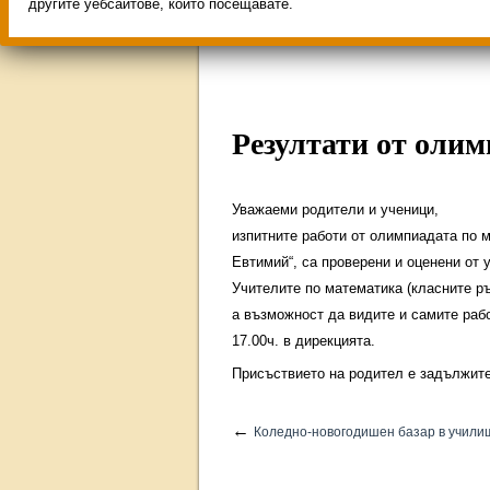
Свободни места за учен
другите уебсайтове, които посещавате.
ИНОВАЦИЯ 2026
Олим
Резултати от олим
Уважаеми родители и ученици,
изпитните работи от олимпиадата по м
Евтимий“, са проверени и оценени от
Учителите по математика (класните ръ
а възможност да видите и самите рабо
17.00ч. в дирекцията.
Присъствието на родител е задължит
←
Коледно-новогодишен базар в учили