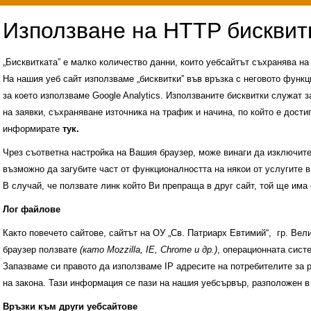
„Бисквитката” е малко количество данни, които уебсайтът съхранява н
На нашия уеб сайт използваме „бисквитки” във връзка с неговото функц
за което използваме Google Analytics. Използваните бисквитки служат з
на заявки, съхраняване източника на трафик и начина, по който е достиг
информирате
тук.
Чрез съответна настройка на Вашия браузер, може винаги да изключите к
възможно да загубите част от функционалността на някои от услугите в
В случай, че ползвате линк който Ви препраща в друг сайт, той ще има 
Лог файлове
Както повечето сайтове, сайтът на ОУ „Св. Патриарх Евтимий“, гр. Ве
браузер ползвате
(като Mozzilla, IE, Chrome и др.)
, операционната сис
Запазваме си правото да използваме IP адресите на потребителите за 
на закона. Тази информация се пази на нашия уебсървър, разположен в
Административни услуги
История на учили
Връзки към други уебсайтове