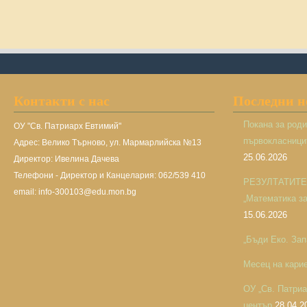
Контакти с нас
Последни 
Покана за род
ОУ "Св. Патриарх Евтимий"
първокласницит
Адрес: Велико Търново, ул. Мармарлийска №13
25.06.2026
Директор: Ивелина Дачева
Телефони - Директор и Канцелария: 062/539 410
РЕЗУЛТАТИТЕ н
email: info-300103@edu.mon.bg
„Математика за 
15.06.2026
„Бъди Еко. Зап
Месец на кари
ОУ „Св. Патри
център
28.04.2