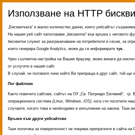
„Бисквитката” е малко количество данни, които уебсайтът съхраняв
На нашия уеб сайт използваме „бисквитки” във връзка с неговото фу
бисквитки служат за разграничаване на потребители и сесии, за опр
които генерира Google Analytics, може да се информирате
тук.
Чрез съответна настройка на Вашия браузер, може винаги да изключи
от услугите в нашия сайт.
В случай, че ползвате линк който Ви препраща в друг сайт, той ще 
Лог файлове
Както повечето сайтове, сайтът на ОУ „Св. Патриарх Евтимий“, гр.
операционната система
(Linux, Windows, iOS)
, кога сте посетили на
Административни услуг
случаите, когато това е необходимо в изпълнение на закона. Тази 
Свободни места за учен
ИНОВАЦИЯ 2026
Олим
Връзки към други уебсайтове
Тази политика за поверителност не покрива препратките в сайта на