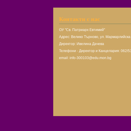
Контакти с нас
ОУ "Св. Патриарх Евтимий"
Адрес: Велико Търново, ул. Мармарлийск
Директор: Ивелина Дачева
Телефони - Директор и Канцелария: 062/5
email: info-300103@edu.mon.bg