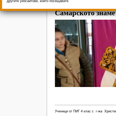
другите уебсайтове, които посещавате.
Самарското знаме
Ученици от ПИГ 4 клас с г-жа Христе