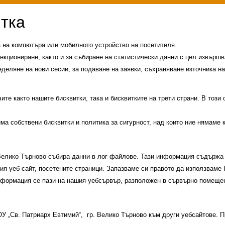
а на компютъра или мобилното устройство на посетителя.
нкциониране, както и за събиране на статистически данни с цел извършва
еделяне на нови сесии, за подаване на заявки, съхраняване източника на
те както нашите бисквитки, така и бисквитките на трети страни. В този
има собствени бисквитки и политика за сигурност, над които ние нямаме 
 Велико Търново събира данни в лог файлове. Тази информация съдържа 
шия уеб сайт, посетените страници. Запазваме си правото да използваме
и
История на училището
Контакти
Прием
информация се пази на нашия уебсървър, разположен в сървърно помещен
ици
Групи ЗИ 2025/2026 учебна год.
пиади 2025/2026
 ОУ „Св. Патриарх Евтимий“, гр. Велико Търново към други уебсайтове.