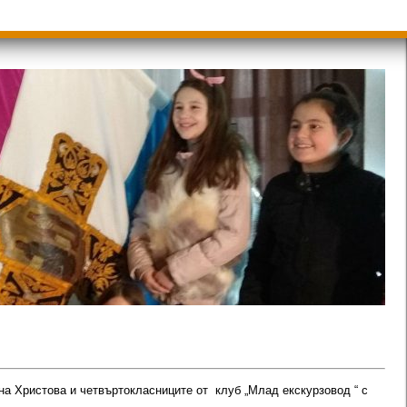
на Христова и четвъртокласниците от клуб „Млад екскурзовод “ с