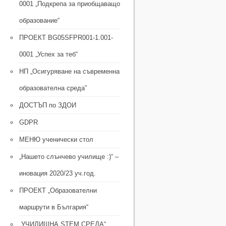
0001 „Подкрепа за приобщаващо
образование“
ПРОЕКТ BG05SFPR001-1.001-
0001 „Успех за теб“
НП „Осигуряване на съвременна
образователна среда”
ДОСТЪП по ЗДОИ
GDPR
МЕНЮ ученически стол
„Нашето слънчево училище :)“ –
иновация 2020/23 уч.год.
ПРОЕКТ „Образователни
маршрути в България“
„УЧИЛИЩНА STEM СРЕДА“