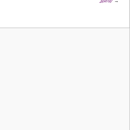
→
„доктор“