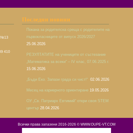
Последни новини
Покана за родителска среща с родителите на
първокласниците от випуск 2026/2027
а №13
25.06.2026
39 410
РЕЗУЛТАТИТЕ на учениците от състезание
„Математика за всеки“ – IV клас, 07.06.2025 г.
15.06.2026
„Бъди Еко. Запази града си чист!“
02.06.2026
Месец на кариерното ориентиране
19.05.2026
ОУ „Св. Патриарх Евтимий“ откри своя STEM
център
28.04.2026
Всички права запазени 2016-2026 © WWW.OUPE-VT.COM