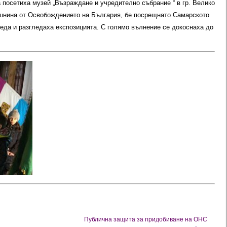
осетиха музей „Възраждане и учредително събрание “ в гр. Велико
ишнина от Освобождението на България, бе посрещнато Самарското
еда и разгледаха експозицията. С голямо вълнение се докоснаха до
Публична защита за придобиване на ОНС