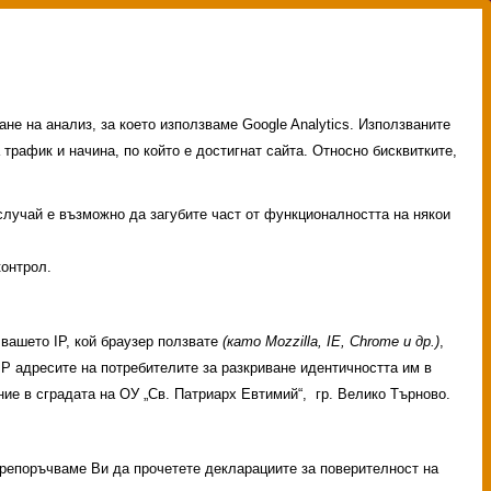
не на анализ, за което използваме Google Analytics. Използваните
 трафик и начина, по който е достигнат сайта. Относно бисквитките,
 случай е възможно да загубите част от функционалността на някои
контрол.
вашето IP, кой браузер ползвате
(като Mozzilla, IE, Chrome и др.)
,
 IP адресите на потребителите за разкриване идентичността им в
ие в сградата на ОУ „Св. Патриарх Евтимий“, гр. Велико Търново.
ГЛАВНО МЕНЮ
 Препоръчваме Ви да прочетете декларациите за поверителност на
НАЧАЛО