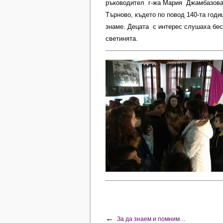
ръководител г-жа Мария Джамбазова п
Търново, където по повод 140-та год
знаме. Децата с интерес слушаха бес
светинята.
←
За да знаем и помним…