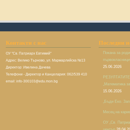
Контакти с нас
Последни 
Покана за род
ОУ "Св. Патриарх Евтимий"
първокласницит
Адрес: Велико Търново, ул. Мармарлийска №13
25.06.2026
Директор: Ивелина Дачева
Телефони - Директор и Канцелария: 062/539 410
РЕЗУЛТАТИТЕ н
email: info-300103@edu.mon.bg
„Математика за 
15.06.2026
„Бъди Еко. Зап
Месец на кари
ОУ „Св. Патри
център
28.04.2