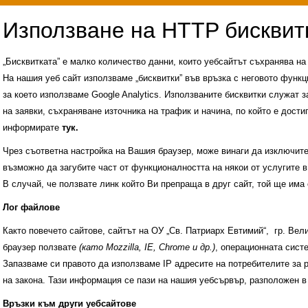
„Бисквитката” е малко количество данни, които уебсайтът съхранява н
На нашия уеб сайт използваме „бисквитки” във връзка с неговото функц
за което използваме Google Analytics. Използваните бисквитки служат з
на заявки, съхраняване източника на трафик и начина, по който е достиг
информирате
тук.
Чрез съответна настройка на Вашия браузер, може винаги да изключите к
възможно да загубите част от функционалността на някои от услугите в
В случай, че ползвате линк който Ви препраща в друг сайт, той ще има 
Лог файлове
Както повечето сайтове, сайтът на ОУ „Св. Патриарх Евтимий“, гр. Ве
браузер ползвате
(като Mozzilla, IE, Chrome и др.)
, операционната сис
Запазваме си правото да използваме IP адресите на потребителите за 
на закона. Тази информация се пази на нашия уебсървър, разположен в
Административни услуги
История на учили
Връзки към други уебсайтове