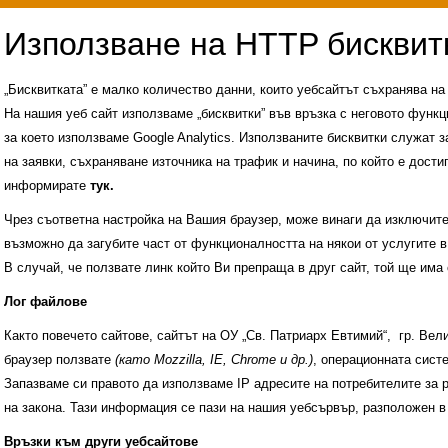
„Бисквитката” е малко количество данни, които уебсайтът съхранява н
На нашия уеб сайт използваме „бисквитки” във връзка с неговото функц
за което използваме Google Analytics. Използваните бисквитки служат з
на заявки, съхраняване източника на трафик и начина, по който е достиг
информирате
тук.
Чрез съответна настройка на Вашия браузер, може винаги да изключите к
възможно да загубите част от функционалността на някои от услугите в
В случай, че ползвате линк който Ви препраща в друг сайт, той ще има 
Лог файлове
Както повечето сайтове, сайтът на ОУ „Св. Патриарх Евтимий“, гр. Ве
браузер ползвате
(като Mozzilla, IE, Chrome и др.)
, операционната сис
Запазваме си правото да използваме IP адресите на потребителите за 
на закона. Тази информация се пази на нашия уебсървър, разположен в
Административни услуги
История на учили
Връзки към други уебсайтове