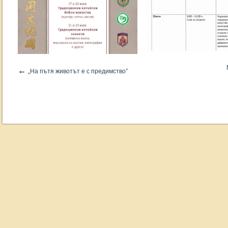
←
„На пътя животът е с предимство”