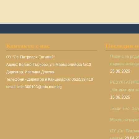
Контакти с нас
Последни 
Покана за род
ОУ "Св. Патриарх Евтимий"
първокласницит
Адрес: Велико Търново, ул. Мармарлийска №13
25.06.2026
Директор: Ивелина Дачева
Телефони - Директор и Канцелария: 062/539 410
РЕЗУЛТАТИТЕ н
email: info-300103@edu.mon.bg
„Математика за 
15.06.2026
„Бъди Еко. Зап
Месец на кари
ОУ „Св. Патри
център
28.04.2