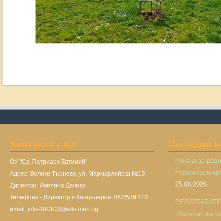
Контакти с нас
Последни 
Покана за род
ОУ "Св. Патриарх Евтимий"
първокласницит
Адрес: Велико Търново, ул. Мармарлийска №13
25.06.2026
Директор: Ивелина Дачева
Телефони - Директор и Канцелария: 062/539 410
РЕЗУЛТАТИТЕ н
email: info-300103@edu.mon.bg
„Математика за 