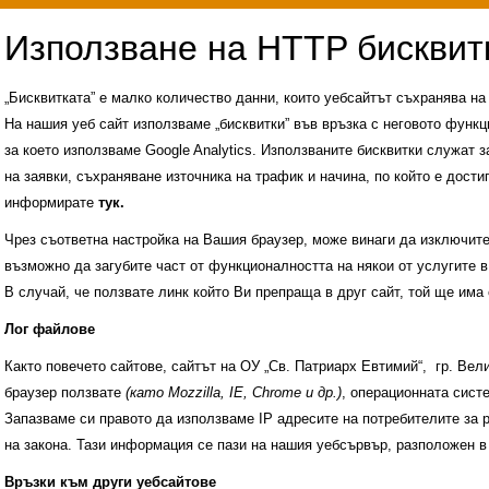
„Бисквитката” е малко количество данни, които уебсайтът съхранява н
На нашия уеб сайт използваме „бисквитки” във връзка с неговото функц
за което използваме Google Analytics. Използваните бисквитки служат з
на заявки, съхраняване източника на трафик и начина, по който е достиг
информирате
тук.
Чрез съответна настройка на Вашия браузер, може винаги да изключите к
възможно да загубите част от функционалността на някои от услугите в
В случай, че ползвате линк който Ви препраща в друг сайт, той ще има 
Лог файлове
Както повечето сайтове, сайтът на ОУ „Св. Патриарх Евтимий“, гр. Ве
браузер ползвате
(като Mozzilla, IE, Chrome и др.)
, операционната сис
Запазваме си правото да използваме IP адресите на потребителите за 
на закона. Тази информация се пази на нашия уебсървър, разположен в
Административни услуги
История на училище
Връзки към други уебсайтове