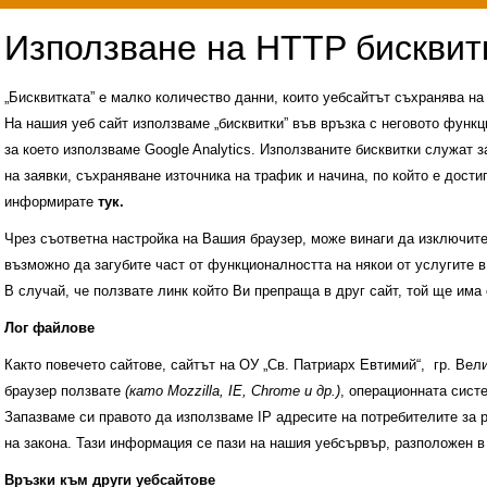
„Бисквитката” е малко количество данни, които уебсайтът съхранява н
На нашия уеб сайт използваме „бисквитки” във връзка с неговото функц
за което използваме Google Analytics. Използваните бисквитки служат з
на заявки, съхраняване източника на трафик и начина, по който е достиг
информирате
тук.
Чрез съответна настройка на Вашия браузер, може винаги да изключите к
възможно да загубите част от функционалността на някои от услугите в
В случай, че ползвате линк който Ви препраща в друг сайт, той ще има 
Лог файлове
Както повечето сайтове, сайтът на ОУ „Св. Патриарх Евтимий“, гр. Ве
браузер ползвате
(като Mozzilla, IE, Chrome и др.)
, операционната сис
Запазваме си правото да използваме IP адресите на потребителите за 
на закона. Тази информация се пази на нашия уебсървър, разположен в
Административни услуги
История на учили
Връзки към други уебсайтове