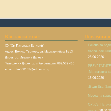
Контакти с нас
Последни 
Покана за род
ОУ "Св. Патриарх Евтимий"
първокласницит
Адрес: Велико Търново, ул. Мармарлийска №13
25.06.2026
Директор: Ивелина Дачева
Телефони - Директор и Канцелария: 062/539 410
РЕЗУЛТАТИТЕ н
email: info-300103@edu.mon.bg
„Математика за 
15.06.2026
„Бъди Еко. Зап
Месец на кари
ОУ „Св. Патри
център
28.04.2